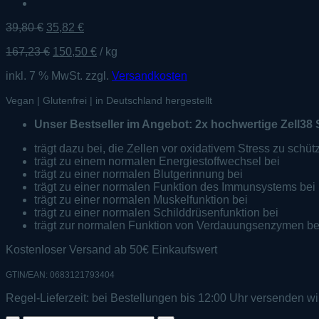
Ursprünglicher
Aktueller
39,80
€
35,82
€
Preis
Preis
167,23
€
150,50
€
/
kg
war:
ist:
39,80 €
35,82 €.
inkl. 7 % MwSt.
zzgl.
Versandkosten
Vegan | Glutenfrei | in Deutschland hergestellt
Unser Bestseller im Angebot: 2x hochwertige Zell38 
trägt dazu bei, die Zellen vor oxidativem Stress zu schüt
trägt zu einem normalen Energiestoffwechsel bei
trägt zu einer normalen Blutgerinnung bei
trägt zu einer normalen Funktion des Immunsystems bei
trägt zu einer normalen Muskelfunktion bei
trägt zu einer normalen Schilddrüsenfunktion bei
trägt zur normalen Funktion von Verdauungsenzymen be
Kostenloser Versand ab 50€ Einkaufswert
GTIN/EAN: 0683121793404
Regel-Lieferzeit:
bei Bestellungen bis 12:00 Uhr versenden wi