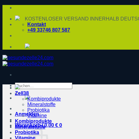
Zum
Inhalt
springen
KOSTENLOSER VERSAND INNERHALB DEUTSC
Kontakt
+49 33746 807 587
Suche
nach:
Zell38
Kombiprodukte
Mineralstoffe
Probiotika
Anmelden
Vitamine
Kombiprodukte
Warenkorb /
0,00
€
0
Mineralstoffe
Probiotika
Vitamine