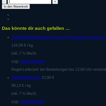
Zell38
Selen
In den Warenkorb
plus
Vorteilsset
Menge
Das könnte dir auch gefallen …
Zell38 Multi Magnesium 7 plus | Für Muskeln, Nerven & 
134,59
€
/
kg
inkl. 7 % MwSt.
zzgl.
Versandkosten
Regel-Lieferzeit:
bei Bestellungen bis 12:00 Uhr versen
Zell38 MSM plus
22,90
€
99,13
€
/
kg
inkl. 7 % MwSt.
zzgl.
Versandkosten