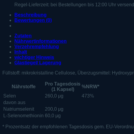
Regel-Lieferzeit:
bei Bestellungen bis 12:00 Uhr versen
Beschreibung
Bewertungen (0)
Zutaten
Nährwertinformationen
Verzehrempfehlung
Inhalt
wichtiger Hinweis
Glastiegel/ Lagerung
Füllstoff: mikrokristalline Cellulose, Überzugsmittel: Hydrox
Pro Tagesdosis
Nährstoffe
%NRW*
(1 Kapsel)
Selen
260,0 μg
473%
davon aus
Natriumselenit
200,0 μg
L-Selenomethionin
60,0 μg
* Prozentsatz der empfohlenen Tagesdosis gem. EU-Verordn