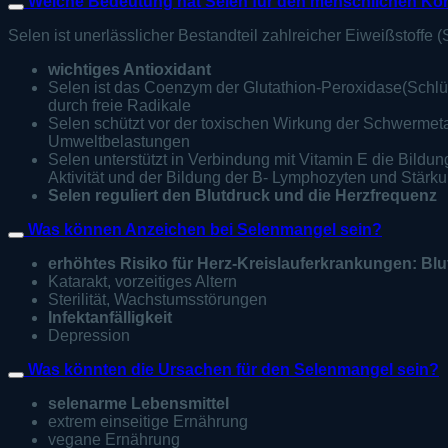
Welche Bedeutung hat Selen für den menschlichen Kö
Selen ist unerlässlicher Bestandteil zahlreicher Eiweißstoffe 
wichtiges Antioxidant
Selen ist das Coenzym der Glutathion-Peroxidase(Schlü
durch freie Radikale
Selen schützt vor der toxischen Wirkung der Schwermeta
Umweltbelastungen
Selen unterstützt in Verbindung mit Vitamin E die Bild
Aktivität und der Bildung der B- Lymphozyten und Stärku
Selen reguliert den Blutdruck und die Herzfrequenz
Was können Anzeichen bei Selenmangel sein?
erhöhtes Risiko für Herz-Kreislauferkrankungen: Blu
Katarakt, vorzeitiges Altern
Sterilität, Wachstumsstörungen
Infektanfälligkeit
Depression
Was könnten die Ursachen für den Selenmangel sein?
selenarme Lebensmittel
extrem einseitige Ernährung
vegane Ernährung