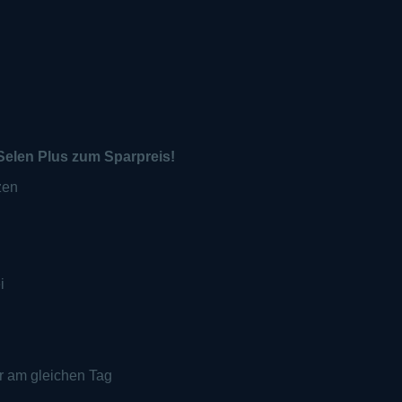
Selen Plus zum Sparpreis!
zen
i
r am gleichen Tag