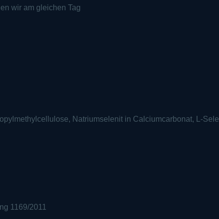
den wir am gleichen Tag
ypropylmethylcellulose, Natriumselenit in Calciumcarbonat, L-Sel
ung 1169/2011