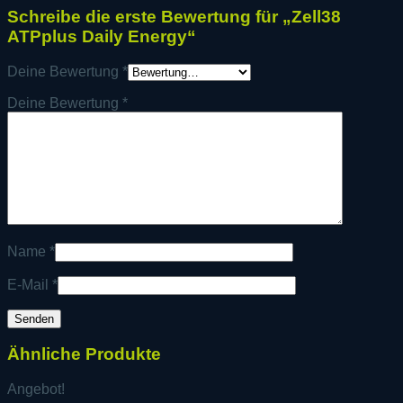
Schreibe die erste Bewertung für „Zell38
ATPplus Daily Energy“
Deine Bewertung
*
Deine Bewertung
*
Name
*
E-Mail
*
Ähnliche Produkte
Angebot!