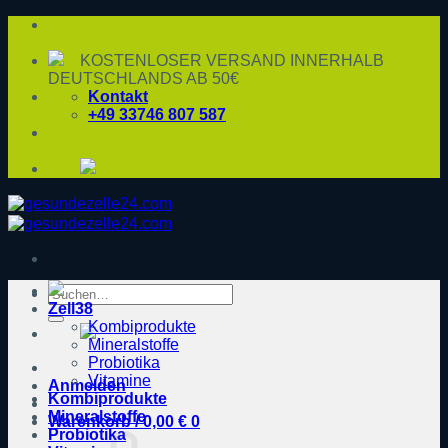
Zum
Inhalt
springen
KOSTENLOSER VERSAND INNERHALB
DEUTSCHLANDS AB 50€
Kontakt
+49 33746 807 587
Suche
Zell38
nach:
Kombiprodukte
Mineralstoffe
Probiotika
Vitamine
Anmelden
Kombiprodukte
Mineralstoffe
Warenkorb /
0,00
€
0
Probiotika