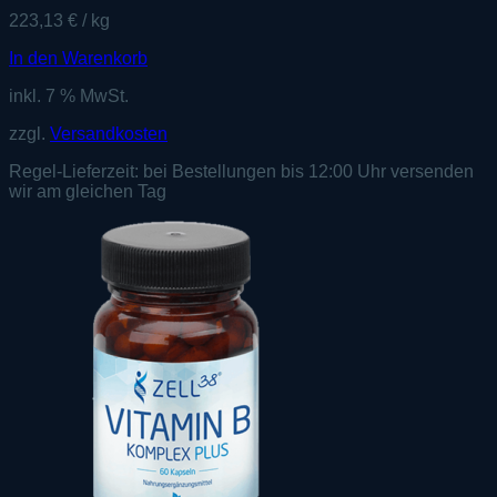
223,13
€
/
kg
In den Warenkorb
inkl. 7 % MwSt.
zzgl.
Versandkosten
Regel-Lieferzeit:
bei Bestellungen bis 12:00 Uhr versenden
wir am gleichen Tag