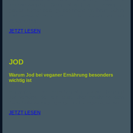
lebensnotwendig. Selen ist auch an Prozessen im
ganzen Körper beteiligt, beginnend mit Ihrem Gehirn
und erstreckt sich bis zu den Zellen an den
Zehenspitzen.
JETZT LESEN
JOD
Warum Jod bei veganer Ernährung besonders
wichtig ist
Ein großer Teil der Deutschen ist nicht ausreichend mit
Jod versorgt. Bei rein pflanzlicher Ernährung kann
diese Unterversorgung sogar noch ausgeprägter sein.
JETZT LESEN