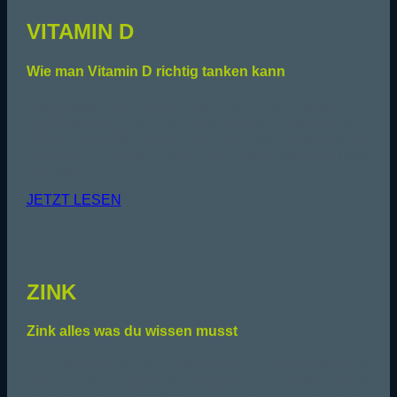
VITAMIN D
Wie man Vitamin D richtig tanken kann
Die Sonne ist großartig! Sie wärmt uns, spendet uns
tagsüber Licht und kann jetzt sogar unsere Handy-
Akkus aufladen. Aber das ist nicht die einzige
Möglichkeit, wie wir Energie aus der Sonne gewinnen
können..
JETZT LESEN
ZINK
Zink alles was du wissen musst
Zink ist ein essentieller Nährstoff, der aber leider nicht
von unserem Körper selbst produziert werden kann.