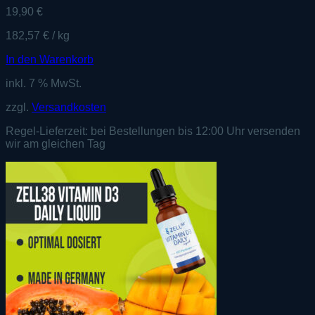
19,90
€
182,57
€
/
kg
In den Warenkorb
inkl. 7 % MwSt.
zzgl.
Versandkosten
Regel-Lieferzeit:
bei Bestellungen bis 12:00 Uhr versenden
wir am gleichen Tag