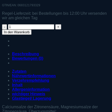
GTIN/EAN: 0683121793329
Regel-Lieferzeit:
bei Bestellungen bis 12:00 Uhr versenden
wir am gleichen Tag
Zell38
ATPplus
In den Warenkorb
Daily
Energy
Menge
Beschreibung
Bewertungen (0)
Zutaten
Nährwertinformationen
Verzehrempfehlung
Inhalt
Allergeninformation
wichtiger Hinweis
Glastiegel/ Lagerung
Calciumsalze der Zitronensäure, Magnesiumsalze der
Zitronensäure, Überzugsmittel: