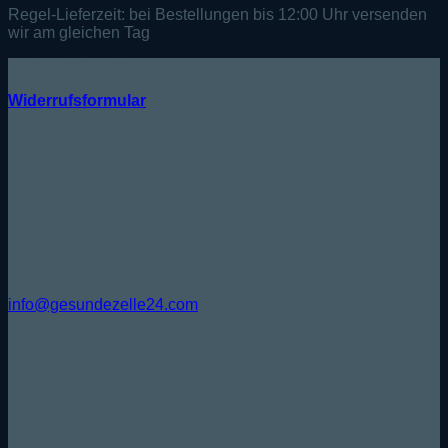
Regel-Lieferzeit:
bei Bestellungen bis 12:00 Uhr versenden
wir am gleichen Tag
KUNDENSERVICE
Widerrufsformular
Telefonische Beratung:
Tel.: +49 (0) 33746/807587
Mo. - Do. 09:00Uhr - 12:00Uhr
Fr. 09:30Uhr - 12:00Uhr
Schreibe uns:
info@gesundezelle24.com
Folge uns:
Versand & Zahlungsarten
Wir versenden mit DPD/ DHL