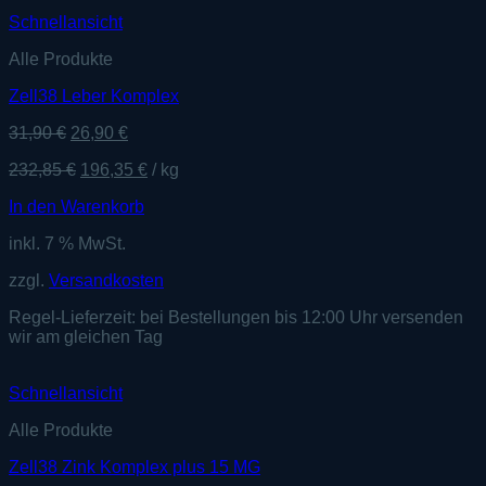
Schnellansicht
Alle Produkte
Zell38 Leber Komplex
Ursprünglicher
Aktueller
31,90
€
26,90
€
Preis
Preis
232,85
€
196,35
€
/
kg
war:
ist:
31,90 €
26,90 €.
In den Warenkorb
inkl. 7 % MwSt.
zzgl.
Versandkosten
Regel-Lieferzeit:
bei Bestellungen bis 12:00 Uhr versenden
wir am gleichen Tag
Schnellansicht
Alle Produkte
Zell38 Zink Komplex plus 15 MG