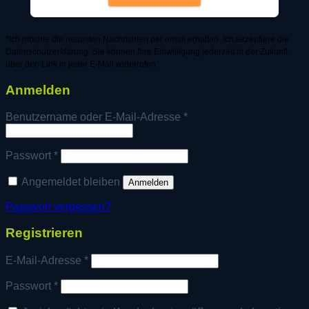
*Ich möchte die neuesten Nachrichten per email erhalten. Ich akzeptiere die
Datenschutzerklärung. Sie können Ihre Einwilligung jederzeit in der Zukunft
über den Link in jeder E-Mail widerrufen.
Anmelden
Erforderlich
Benutzername oder E-Mail-Adresse
*
Erforderlich
Passwort
*
Angemeldet bleiben
Anmelden
Passwort vergessen?
Registrieren
Erforderlich
E-Mail-Adresse
*
Erforderlich
Passwort
*