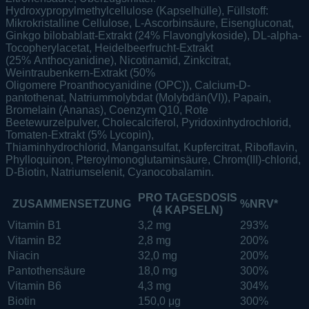
Hydroxypropylmethylcellulose (Kapselhülle), Füllstoff:
Mikrokristalline Cellulose, L-Ascorbinsäure, Eisengluconat,
Ginkgo bilobablatt-Extrakt (24% Flavonglykoside), DL-alpha-
Tocopherylacetat, Heidelbeerfrucht-Extrakt
(25% Anthocyanidine), Nicotinamid, Zinkcitrat,
Weintraubenkern-Extrakt (50%
Oligomere Proanthocyanidine (OPC)), Calcium-D-
pantothenat, Natriummolybdat (Molybdän(VI)), Papain,
Bromelain (Ananas), Coenzym Q10, Rote
Beetewurzelpulver, Cholecalciferol, Pyridoxinhydrochlorid,
Tomaten-Extrakt (5% Lycopin),
Thiaminhydrochlorid, Mangansulfat, Kupfercitrat, Riboflavin,
Phylloquinon, Pteroylmonoglutaminsäure, Chrom(III)-chlorid,
D-Biotin, Natriumselenit, Cyanocobalamin.
PRO TAGESDOSIS
ZUSAMMENSETZUNG
%NRV*
(4 KAPSELN)
Vitamin B1
3,2 mg
293%
Vitamin B2
2,8 mg
200%
Niacin
32,0 mg
200%
Pantothensäure
18,0 mg
300%
Vitamin B6
4,3 mg
304%
Biotin
150,0 μg
300%