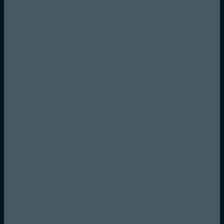
Sicher und komfortabel bezahlen mit:
GesundeZelle24 - VERSPRECHEN
Kein Mindestbestellwert
Sichere Bezahlung mit SSL-Verschlüsselung
6,95 € Verpackung &Versandkosten