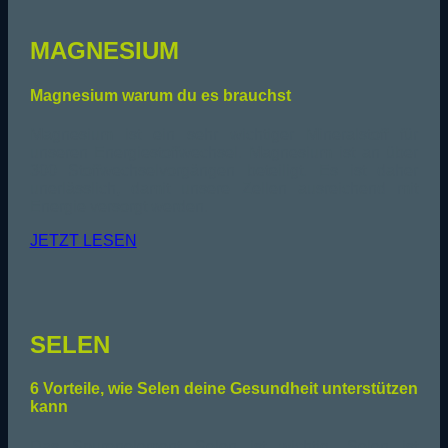
MAGNESIUM
Magnesium warum du es brauchst
Magnesium ist ein sehr wichtiger Mineralstoff für
unseren Energiestoffwechsel. Magnesium ist an über
300 Stoffwechselvorgängen beteiligt. Es ist daher
unerlässlich, damit unsere Zellen ausreichend mit
Energie versorgt werden.
JETZT LESEN
SELEN
6 Vorteile, wie Selen deine Gesundheit unterstützen
kann
Das Spurenelement Selen ist wichtig. Selen ist