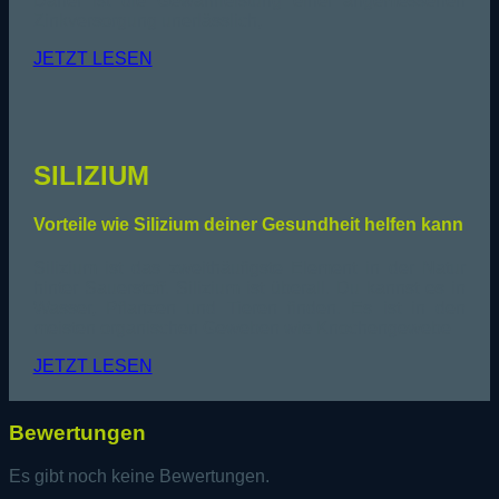
Daher ist die Gewährleistung einer angemessenen
Zinkversorgung unerlässlich,
JETZT LESEN
SILIZIUM
Vorteile wie Silizium deiner Gesundheit helfen kann
Silizium ist das zweithäufigste Element in der Natur
hinter Sauerstoff. Silizium ist überall. Du kannst es in
Wasser, Pflanzen und Tieren finden. Es ist in den
meisten organischen Geweben wie Knochengewebe
JETZT LESEN
Bewertungen
Es gibt noch keine Bewertungen.