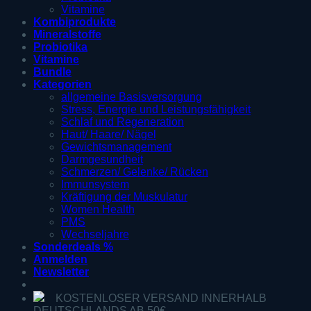
Vitamine
Kombiprodukte
Mineralstoffe
Probiotika
Vitamine
Bundle
Kategorien
allgemeine Basisversorgung
Stress, Energie und Leistungsfähigkeit
Schlaf und Regeneration
Haut/ Haare/ Nägel
Gewichtsmanagement
Darmgesundheit
Schmerzen/ Gelenke/ Rücken
Immunsystem
Kräftigung der Muskulatur
Women Health
PMS
Wechseljahre
Sonderdeals %
Anmelden
Newsletter
KOSTENLOSER VERSAND INNERHALB
DEUTSCHLANDS AB 50€