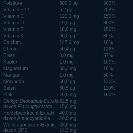
Folsäure
600,0 μg
300%
Vitamin B12
5,2 μg
208%
Vitamin C
120,0 mg
150%
Vitamin D
15,0 μg
300%
Vitamin E
18,0 mg
150%
Vitamin K
60,0 μg
80%
Calcium
147,0 mg
18%
Chrom
50,4 μg
126%
Eisen
8,0 mg
57%
Kupfer
1,0 mg
100%
Magnesium
58,3 mg
16%
Mangan
1,0 mg
50%
Molybdän
60,0 μg
120%
Selen
60,5 μg
110%
Zink
10,0 mg
100%
Ginkgo Bilobablatt-Extrakt
62,5 mg
davon Flavonglykoside
15,0 mg
Heidelbeerfrucht-Extrakt
40,0 mg
davon Anthocyanidine
10,0 mg
Weintraubenkern-Extrakt
28,6 mg
davon OPC
14,3 mg