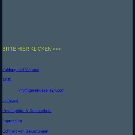
Versand kostenfrei ab 50 € (DE)
PARTNERPROGRAMM
Unser Partnerprogramm
Hier kannst du dich zu unserem Partnerprogramm anmelden
BIT
TE HIER KLICKEN >>>
INFORMATIONEN
Zahlung und Versand
AGB
Kontakt (
info@gesundezelle24.com
)
Lieferzeit
Privatsphäre & Datenschutz
Impressum
Echtheit von Bewertungen