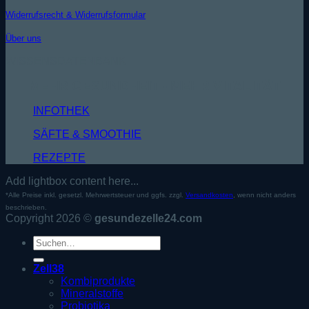
Widerrufsrecht & Widerrufsformular
Über uns
WISSENSDATENBANK
MEHR GESUNDHEIT - MEHR VITALITÄT
INFOTHEK
SÄFTE & SMOOTHIE
REZEPTE
Add lightbox content here...
*Alle Preise inkl. gesetzl. Mehrwertsteuer und ggfs. zzgl.
Versandkosten
, wenn nicht anders
beschrieben.
Copyright 2026 ©
gesundezelle24.com
Suche
nach:
Zell38
Kombiprodukte
Mineralstoffe
Probiotika