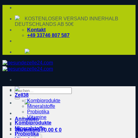
Zum
Inhalt
springen
KOSTENLOSER VERSAND INNERHALB
DEUTSCHLANDS AB 50€
Kontakt
+49 33746 807 587
Suche
Zell38
nach:
Kombiprodukte
Mineralstoffe
Probiotika
Vitamine
Anmelden
Kombiprodukte
Mineralstoffe
Warenkorb /
0,00
€
0
Probiotika