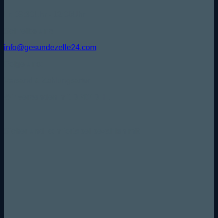
Fr. 09:30Uhr - 12:00Uhr
Schreibe uns:
info@gesundezelle24.com
Folge uns:
Versand & Zahlungsarten
Wir versenden mit DPD/ DHL
Sicher und komfortabel bezahlen mit: