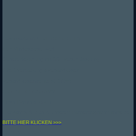
GesundeZelle24 - VERSPRECHEN
Kein Mindestbestellwert
Sichere Bezahlung mit SSL-Verschlüsselung
6,95 € Verpackung &Versandkosten
Versand kostenfrei ab 50 € (DE)
PARTNERPROGRAMM
Unser Partnerprogramm
Hier kannst du dich zu unserem Partnerprogramm anmelden
BIT
TE HIER KLICKEN >>>
INFORMATIONEN