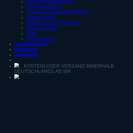
Gewichtsmanagement
Darmgesundheit
Schmerzen/ Gelenke/ Rücken
Immunsystem
Kräftigung der Muskulatur
Women Health
PMS
Wechseljahre
Sonderdeals %
Anmelden
Newsletter
KOSTENLOSER VERSAND INNERHALB
DEUTSCHLANDS AB 50€