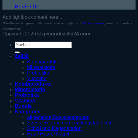
REZEPTE
Add lightbox content here...
*Alle Preise inkl. gesetzl. Mehrwertsteuer und ggfs. zzgl.
Versandkosten
, wenn nicht anders
beschrieben.
Copyright 2026 ©
gesundezelle24.com
Suche
nach:
Zell38
Kombiprodukte
Mineralstoffe
Probiotika
Vitamine
Kombiprodukte
Mineralstoffe
Probiotika
Vitamine
Bundle
Kategorien
allgemeine Basisversorgung
Stress, Energie und Leistungsfähigkeit
Schlaf und Regeneration
Haut/ Haare/ Nägel