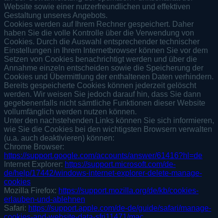
Website sowie einer nutzerfreundlichen und effektiven
Gestaltung unseres Angebots.
Cookies werden auf Ihrem Rechner gespeichert. Daher
haben Sie die volle Kontrolle über die Verwendung von
Cookies. Durch die Auswahl entsprechender technischer
Einstellungen in Ihrem Internetbrowser können Sie vor dem
Setzen von Cookies benachrichtigt werden und über die
Annahme einzeln entscheiden sowie die Speicherung der
Cookies und Übermittlung der enthaltenen Daten verhindern.
Bereits gespeicherte Cookies können jederzeit gelöscht
werden. Wir weisen Sie jedoch darauf hin, dass Sie dann
gegebenenfalls nicht sämtliche Funktionen dieser Website
vollumfänglich werden nutzen können.
Unter den nachstehenden Links können Sie sich informieren,
wie Sie die Cookies bei den wichtigsten Browsern verwalten
(u.a. auch deaktivieren) können:
Chrome Browser:
https://support.google.com/accounts/answer/61416?hl=de
Internet Explorer:
https://support.microsoft.com/de-
de/help/17442/windows-internet-explorer-delete-manage-
cookies
Mozilla Firefox:
https://support.mozilla.org/de/kb/cookies-
erlauben-und-ablehnen
Safari:
https://support.apple.com/de-de/guide/safari/manage-
cookies-and-website-data-sfri11471/mac