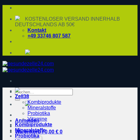
Zum
Inhalt
springen
KOSTENLOSER VERSAND INNERHALB
DEUTSCHLANDS AB 50€
Kontakt
+49 33746 807 587
Suche
Zell38
nach:
Kombiprodukte
Mineralstoffe
Probiotika
Vitamine
Anmelden
Kombiprodukte
Mineralstoffe
Warenkorb /
0,00
€
0
Probiotika