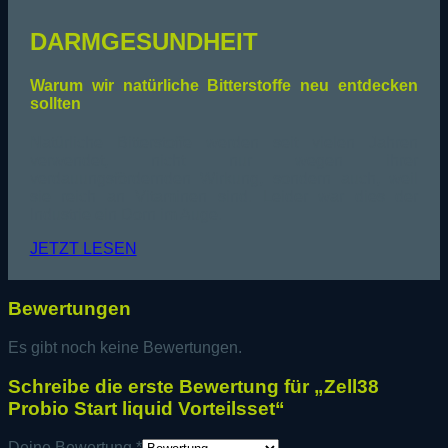
DARMGESUNDHEIT
Warum wir natürliche
Bitterstoffe neu entdecken
sollten
Natürliche Bitterstoffe werden seit vielen Jahren
verwendet, nicht nur wegen ihrer
verdauungsfördernden Wirkung, sondern auch, weil
sie reich an Vitaminen sind. Leider war dies der
Industrie ein Dorn im Auge.
JETZT LESEN
Bewertungen
Es gibt noch keine Bewertungen.
Schreibe die erste Bewertung für „Zell38
Probio Start liquid Vorteilsset“
Deine Bewertung
*