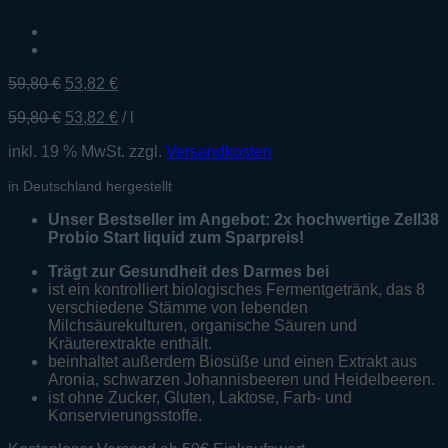
Ursprünglicher
Aktueller
59,80
€
53,82
€
Preis
Preis
59,80
€
53,82
€
/
l
war:
ist:
59,80 €
53,82 €.
inkl. 19 % MwSt.
zzgl.
Versandkosten
in Deutschland hergestellt
Unser Bestseller im Angebot: 2x hochwertige Zell38
Probio Start liquid zum Sparpreis!
Trägt zur Gesundheit des Darmes bei
ist ein kontrolliert biologisches Fermentgetränk, das 8
verschiedene Stämme von lebenden
Milchsäurekulturen, organische Säuren und
Kräuterextrakte enthält.
beinhaltet außerdem Biosüße und einen Extrakt aus
Aronia, schwarzen Johannisbeeren und Heidelbeeren.
ist ohne Zucker, Gluten, Laktose, Farb- und
Konservierungsstoffe.