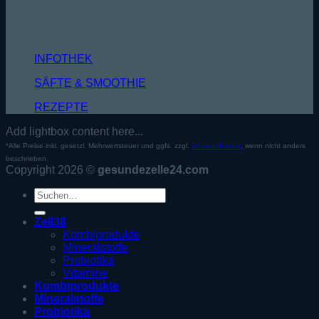
WISSENSDATENBANK
MEHR GESUNDHEIT - MEHR VITALITÄT
INFOTHEK
SÄFTE & SMOOTHIE
REZEPTE
Add lightbox content here...
*Alle Preise inkl. gesetzl. Mehrwertsteuer und ggfs. zzgl.
Versandkosten
, wenn nicht anders
beschrieben.
Copyright 2026 ©
gesundezelle24.com
Suche
nach:
Zell38
Kombiprodukte
Mineralstoffe
Probiotika
Vitamine
Kombiprodukte
Mineralstoffe
Probiotika