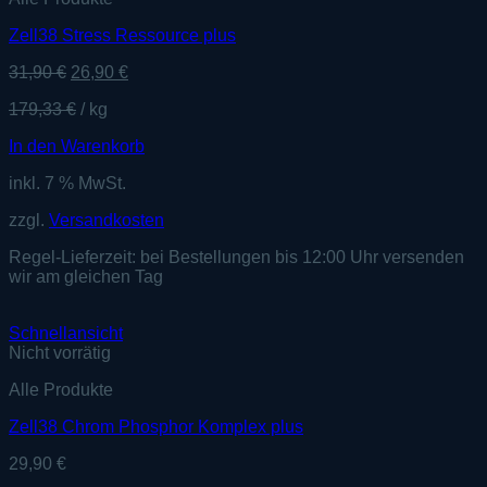
Zell38 Stress Ressource plus
Ursprünglicher
Aktueller
31,90
€
26,90
€
Preis
Preis
179,33
€
/
kg
war:
ist:
31,90 €
26,90 €.
In den Warenkorb
inkl. 7 % MwSt.
zzgl.
Versandkosten
Regel-Lieferzeit:
bei Bestellungen bis 12:00 Uhr versenden
wir am gleichen Tag
Schnellansicht
Nicht vorrätig
Alle Produkte
Zell38 Chrom Phosphor Komplex plus
29,90
€