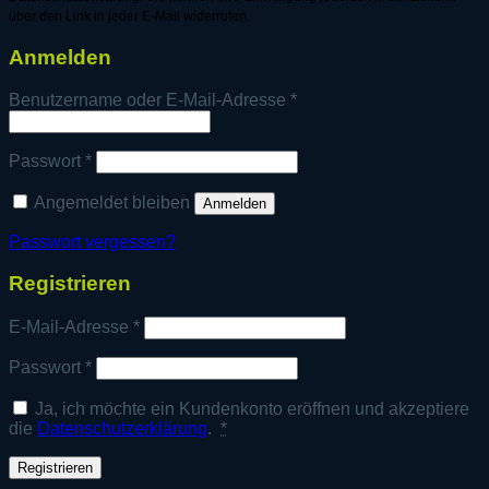
über den Link in jeder E-Mail widerrufen.
Anmelden
Erforderlich
Benutzername oder E-Mail-Adresse
*
Erforderlich
Passwort
*
Angemeldet bleiben
Anmelden
Passwort vergessen?
Registrieren
Erforderlich
E-Mail-Adresse
*
Erforderlich
Passwort
*
Ja, ich möchte ein Kundenkonto eröffnen und akzeptiere
die
Datenschutzerklärung
.
*
Registrieren