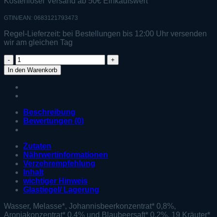
Kostenloser Versand ab 50€ Einkaufswert
GTIN/EAN: 0683121793473
Regel-Lieferzeit:
bei Bestellungen bis 12:00 Uhr versenden
wir am gleichen Tag
Zell38
Probio
In den Warenkorb
Start
liquid
Vorteilsset
Menge
Beschreibung
Bewertungen (0)
Zutaten
Nährwertinformationen
Verzehrempfehlung
Inhalt
wichtiger Hinweis
Glastiegel/ Lagerung
Wasser, Melasse*, Johannisbeerkonzentrat* 0,8%,
Aroniakonzentrat* 0,4% und Blaubeersaft* 0,2%, 19 Kräuter*