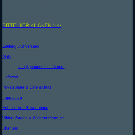
Unser Partnerprogramm
Hier kannst du dich zu unserem Partnerprogramm anmelden
BIT
TE HIER KLICKEN >>>
INFORMATIONEN
Zahlung und Versand
AGB
Kontakt (
info@gesundezelle24.com
)
Lieferzeit
Privatsphäre & Datenschutz
Impressum
Echtheit von Bewertungen
Widerrufsrecht & Widerrufsformular
Über uns