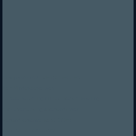
GesundeZelle24 - VERSPRECHEN
Kein Mindestbestellwert
Sichere Bezahlung mit SSL-Verschlüsselung
6,95 € Verpackung &Versandkosten
Versand kostenfrei ab 50 € (DE)
PARTNERPROGRAMM