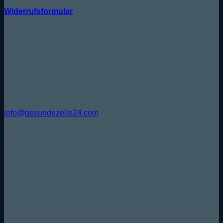
Widerrufsformular
Telefonische Beratung:
Tel.: +49 (0) 33746/807587
Mo. - Do. 09:00Uhr - 12:00Uhr
Fr. 09:30Uhr - 12:00Uhr
Schreibe uns:
info@gesundezelle24.com
Folge uns:
Versand & Zahlungsarten
Wir versenden mit DPD/ DHL
Sicher und komfortabel bezahlen mit: