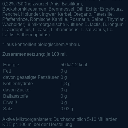
0,22% (Süßholzwurzel, Anis, Basilikum,
Bockshornkleesamen, Brennnessel, Dill, Echter Engelwurz,
Fenchel, Holunder, Ingwer, Kerbel, Oregano, Petersilie,
Pfefferminze, Römische Kamille, Rosmarin, Salbei, Thymian,
Wacholder), 8 mikroorganische Kulturen B. lactis, B. longum,
L. acidophilus, L. casei, L. rhamnosus, L. salivarius, Lc.
Lactis, S. thermophilus)
*=aus kontrolliert biologischem Anbau.
Zusammensetzung: je 100 ml.
Energie
50 kJ/12 kcal
Fett
0 g
davon gesättigte Fettsäuren
0 g
Kohlenhydrate
1,8 g
davon Zucker
0 g
Ballaststoffe
0 g
Eiweiß
0 g
Salz
0,03 g
Aktive Mikroorganismen: Durchschnittlich 5-10 Milliarden
KBE pr. 100 ml bei der Herstellung