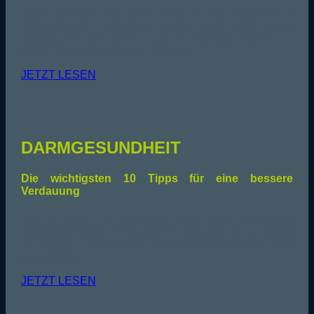
Noch ahnst du es nicht, aber in den nächsten 2
Minuten wirst du erfahren, wie der Darm unser Leben
beeinflusst und was du täglich machen kannst, um
deine Darmgesundheit zu fördern.
JETZT LESEN
DARMGESUNDHEIT
Die wichtigsten 10 Tipps für eine bessere
Verdauung
Es ist kaum zu glauben, aber viele Menschen
vernachlässigen die folgende Tatsache völlig. Wenn
du diesen kurzen Artikel zu Ende gelesen hast, wirst
du wissen, …
JETZT LESEN