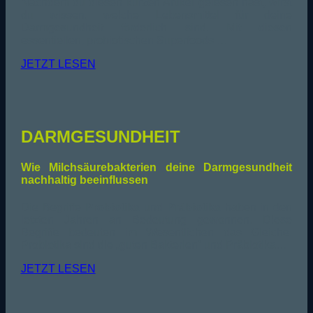
Nachdem du diesen kurzen Artikel gelesen hast, wirst
du wissen, welche Lebensmittel für deine
Darmgesundheit förderlich sind. Mit diesen
essentiellen, probiotischen Superfoods …
JETZT LESEN
DARMGESUNDHEIT
Wie Milchsäurebakterien deine Darmgesundheit
nachhaltig beeinflussen
Die Begriffe
Probiotika
und
Präbiotika
haben in den
letzten Jahren an Bedeutung gewonnen. Diese
Begriffe bedeuten im Wesentlichen das Gleiche.
Probiotika sind die „guten Bakterien“ und Präbiotika…
JETZT LESEN