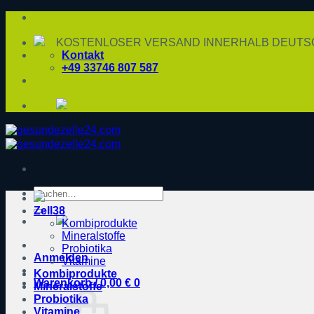
Zum
Inhalt
springen
KOSTENLOSER VERSAND INNERHALB DEUTSC
Kontakt
+49 33746 807 587
Suche
nach:
Zell38
Kombiprodukte
Mineralstoffe
Probiotika
Anmelden
Vitamine
Kombiprodukte
Warenkorb /
0,00
€
0
Mineralstoffe
Probiotika
Vitamine