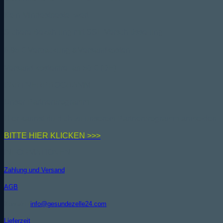
Kein Mindestbestellwert
Sichere Bezahlung mit SSL-Verschlüsselung
6,95 € Verpackung &Versandkosten
Versand kostenfrei ab 50 € (DE)
PARTNERPROGRAMM
Unser Partnerprogramm
Hier kannst du dich zu unserem Partnerprogramm anmelden
BIT
TE HIER KLICKEN >>>
INFORMATIONEN
Zahlung und Versand
AGB
Kontakt (
info@gesundezelle24.com
)
Lieferzeit