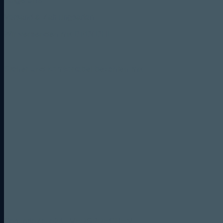
Folge uns:
Versand & Zahlungsarten
Wir versenden mit DPD/ DHL
Sicher und komfortabel bezahlen mit:
GesundeZelle24 - VERSPRECHEN