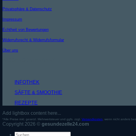
Privatsphäre & Datenschutz
Impressum
Echtheit von Bewertungen
Widerrufsrecht & Widerrufsformular
Über uns
WISSENSDATENBANK
MEH
INFOTHEK
SÄFTE & SMOOTHIE
REZEPTE
Add lightbox content here...
*Alle Preise inkl. gesetzl. Mehrwertsteuer und ggfs. zzgl.
Versandkosten
, wenn nicht anders be
Copyright 2026 ©
gesundezelle24.com
Suche