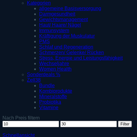
Kategorien
allgemeine Basisversorgung
Darmgesundheit
Gewichtsmanagement
Haut/ Haare/ Nägel
Immunsystem
Kräftigung der Muskulatur
PMS
Schlaf und Regeneration
Schmerzen/ Gelenke/ Rücken
Stress, Energie und Leistungsfähigkeit
Wechseljahre
Women Health
Sonderdeals %
Zell38
Bundle
Kombiprodukte
Mineralstoffe
Probiotika
Vitamine
Nach Preis filtern
Min.
Max.
Filter
Preis
Preis
Schnellansicht