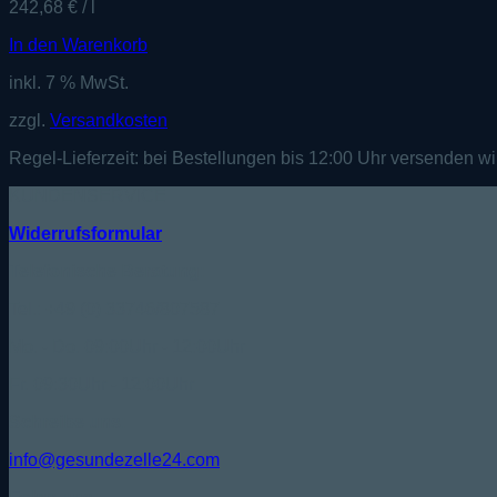
242,68
€
/
l
In den Warenkorb
inkl. 7 % MwSt.
zzgl.
Versandkosten
Regel-Lieferzeit:
bei Bestellungen bis 12:00 Uhr versenden wi
KUNDENSERVICE
Widerrufsformular
Telefonische Beratung:
Tel.: +49 (0) 33746/807587
Mo. - Do. 09:00Uhr - 12:00Uhr
Fr. 09:30Uhr - 12:00Uhr
Schreibe uns:
info@gesundezelle24.com