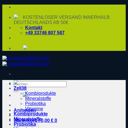
Zum
Inhalt
springen
KOSTENLOSER VERSAND INNERHALB
DEUTSCHLANDS AB 50€
Kontakt
+49 33746 807 587
Suche
Zell38
nach:
Kombiprodukte
Mineralstoffe
Probiotika
Vitamine
Anmelden
Kombiprodukte
Mineralstoffe
Warenkorb /
0,00
€
0
Probiotika