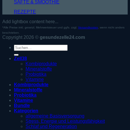
SÄFTE & SMOOTHIE
REZEPTE
Add lightbox content here...
*Alle Preise inkl. gesetzl. Mehrwertsteuer und ggfs. zzgl.
Versandkosten
, wenn nicht anders
beschrieben.
Copyright 2026 ©
gesundezelle24.com
Suche
nach:
Zell38
Kombiprodukte
Mineralstoffe
Probiotika
Vitamine
Kombiprodukte
Mineralstoffe
Probiotika
Vitamine
Bundle
Kategorien
allgemeine Basisversorgung
Stress, Energie und Leistungsfähigkeit
Schlaf und Regeneration