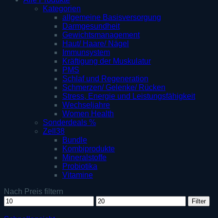
Kategorien
allgemeine Basisversorgung
Darmgesundheit
Gewichtsmanagement
Haut/ Haare/ Nägel
Immunsystem
Kräftigung der Muskulatur
PMS
Schlaf und Regeneration
Schmerzen/ Gelenke/ Rücken
Stress, Energie und Leistungsfähigkeit
Wechseljahre
Women Health
Sonderdeals %
Zell38
Bundle
Kombiprodukte
Mineralstoffe
Probiotika
Vitamine
Nach Preis filtern
Min.
Max.
Filter
Preis
Preis