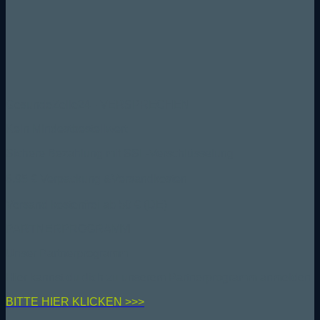
GesundeZelle24 - VERSPRECHEN
Kein Mindestbestellwert
Sichere Bezahlung mit SSL-Verschlüsselung
6,95 € Verpackung &Versandkosten
Versand kostenfrei ab 50 € (DE)
PARTNERPROGRAMM
Unser Partnerprogramm
Hier kannst du dich zu unserem Partnerprogramm anmelden
BIT
TE HIER KLICKEN >>>