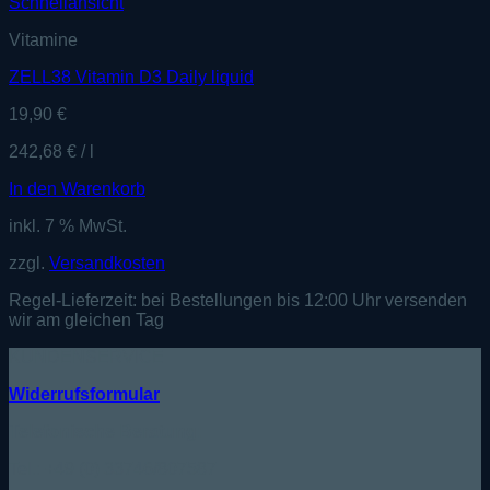
Schnellansicht
Vitamine
ZELL38 Vitamin D3 Daily liquid
19,90
€
242,68
€
/
l
In den Warenkorb
inkl. 7 % MwSt.
zzgl.
Versandkosten
Regel-Lieferzeit:
bei Bestellungen bis 12:00 Uhr versenden
wir am gleichen Tag
KUNDENSERVICE
Widerrufsformular
Telefonische Beratung:
Tel.: +49 (0) 33746/807587