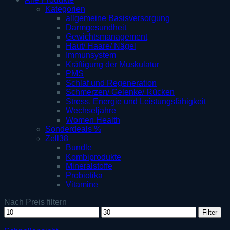
Kategorien
allgemeine Basisversorgung
Darmgesundheit
Gewichtsmanagement
Haut/ Haare/ Nägel
Immunsystem
Kräftigung der Muskulatur
PMS
Schlaf und Regeneration
Schmerzen/ Gelenke/ Rücken
Stress, Energie und Leistungsfähigkeit
Wechseljahre
Women Health
Sonderdeals %
Zell38
Bundle
Kombiprodukte
Mineralstoffe
Probiotika
Vitamine
Nach Preis filtern
Min.
Max.
Filter
Preis
Preis