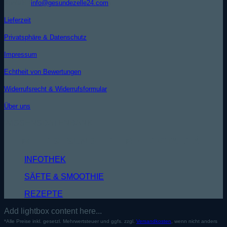
Kontakt (
info@gesundezelle24.com
)
Lieferzeit
Privatsphäre & Datenschutz
Impressum
Echtheit von Bewertungen
Widerrufsrecht & Widerrufsformular
Über uns
WISSENSDATENBANK
MEHR GESUNDHEIT - MEHR VITALITÄT
INFOTHEK
SÄFTE & SMOOTHIE
REZEPTE
Add lightbox content here...
*Alle Preise inkl. gesetzl. Mehrwertsteuer und ggfs. zzgl.
Versandkosten
, wenn nicht anders