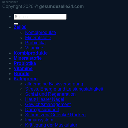
beschrieben.
Copyright 2026 ©
gesundezelle24.com
Suche
nach:
Zell38
Kombiprodukte
Mineralstoffe
Probiotika
Vitamine
Kombiprodukte
Mineralstoffe
Probiotika
Vitamine
Bundle
Kategorien
allgemeine Basisversorgung
Stress, Energie und Leistungsfähigkeit
Schlaf und Regeneration
Haut/ Haare/ Nägel
Gewichtsmanagement
Darmgesundheit
Schmerzen/ Gelenke/ Rücken
Immunsystem
Kräftigung der Muskulatur