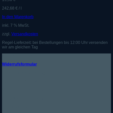
242,68
€
/
l
In den Warenkorb
inkl. 7 % MwSt.
zzgl.
Versandkosten
Regel-Lieferzeit:
bei Bestellungen bis 12:00 Uhr versenden
wir am gleichen Tag
KUNDENSERVICE
Widerrufsformular
Telefonische Beratung:
Tel.: +49 (0) 33746/807587
Mo. - Do. 09:00Uhr - 12:00Uhr
Fr. 09:30Uhr - 12:00Uhr
Schreibe uns: