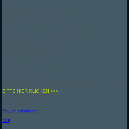
GesundeZelle24 - VERSPRECHEN
Kein Mindestbestellwert
Sichere Bezahlung mit SSL-Verschlüsselung
6,95 € Verpackung &Versandkosten
Versand kostenfrei ab 50 € (DE)
PARTNERPROGRAMM
Unser Partnerprogramm
Hier kannst du dich zu unserem Partnerprogramm anmelden
BIT
TE HIER KLICKEN >>>
INFORMATIONEN
Zahlung und Versand
AGB