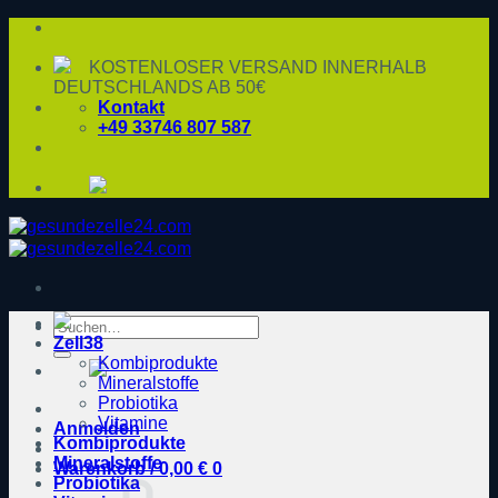
Zum
Inhalt
springen
KOSTENLOSER VERSAND INNERHALB
DEUTSCHLANDS AB 50€
Kontakt
+49 33746 807 587
Suche
Zell38
nach:
Kombiprodukte
Mineralstoffe
Probiotika
Vitamine
Anmelden
Kombiprodukte
Mineralstoffe
Warenkorb /
0,00
€
0
Probiotika