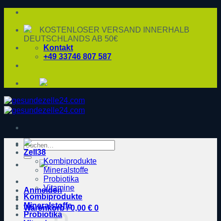
Zum
Inhalt
springen
KOSTENLOSER VERSAND INNERHALB
DEUTSCHLANDS AB 50€
Kontakt
+49 33746 807 587
Suche
Zell38
nach:
Kombiprodukte
Mineralstoffe
Probiotika
Vitamine
Anmelden
Kombiprodukte
Mineralstoffe
Warenkorb /
0,00
€
0
Probiotika