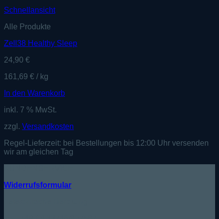
Schnellansicht
Alle Produkte
Zell38 Healthy Sleep
24,90
€
161,69
€
/
kg
In den Warenkorb
inkl. 7 % MwSt.
zzgl.
Versandkosten
Regel-Lieferzeit:
bei Bestellungen bis 12:00 Uhr versenden
wir am gleichen Tag
KUNDENSERVICE
Widerrufsformular
Telefonische Beratung:
Tel.: +49 (0) 33746/807587