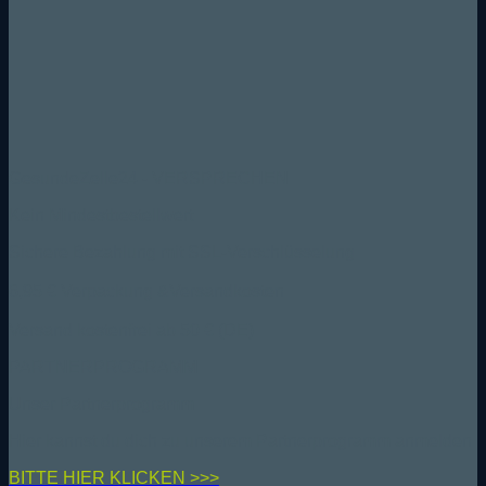
GesundeZelle24 - VERSPRECHEN
Kein Mindestbestellwert
Sichere Bezahlung mit SSL-Verschlüsselung
6,95 € Verpackung &Versandkosten
Versand kostenfrei ab 50 € (DE)
PARTNERPROGRAMM
Unser Partnerprogramm
Hier kannst du dich zu unserem Partnerprogramm anmelden
BIT
TE HIER KLICKEN >>>