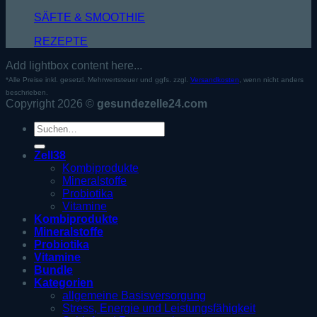
SÄFTE & SMOOTHIE
REZEPTE
Add lightbox content here...
*Alle Preise inkl. gesetzl. Mehrwertsteuer und ggfs. zzgl.
Versandkosten
, wenn nicht anders
beschrieben.
Copyright 2026 ©
gesundezelle24.com
Suche
nach:
Zell38
Kombiprodukte
Mineralstoffe
Probiotika
Vitamine
Kombiprodukte
Mineralstoffe
Probiotika
Vitamine
Bundle
Kategorien
allgemeine Basisversorgung
Stress, Energie und Leistungsfähigkeit