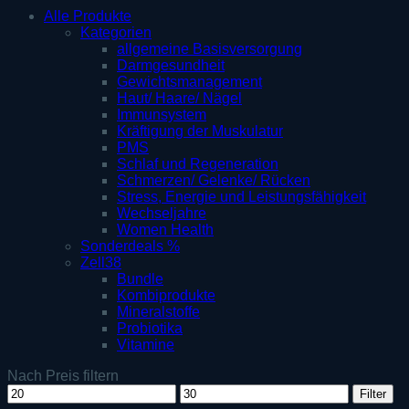
Alle Produkte
Kategorien
allgemeine Basisversorgung
Darmgesundheit
Gewichtsmanagement
Haut/ Haare/ Nägel
Immunsystem
Kräftigung der Muskulatur
PMS
Schlaf und Regeneration
Schmerzen/ Gelenke/ Rücken
Stress, Energie und Leistungsfähigkeit
Wechseljahre
Women Health
Sonderdeals %
Zell38
Bundle
Kombiprodukte
Mineralstoffe
Probiotika
Vitamine
Nach Preis filtern
Min.
Max.
Filter
Preis
Preis