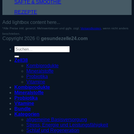
SÄFTE & SMOOTHIE
REZEPTE
Add lightbox content here...
*Alle Preise inkl. gesetzl. Mehrwertsteuer und ggfs. zzgl.
Versandkosten
, wenn nicht anders
beschrieben.
Copyright 2026 ©
gesundezelle24.com
Suche
nach:
Zell38
Kombiprodukte
Mineralstoffe
Probiotika
Vitamine
Kombiprodukte
Mineralstoffe
Probiotika
Vitamine
Bundle
Kategorien
allgemeine Basisversorgung
Stress, Energie und Leistungsfähigkeit
Schlaf und Regeneration