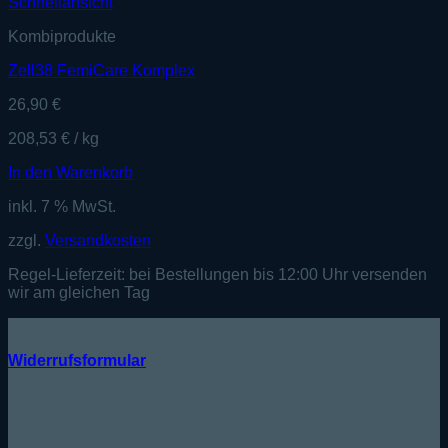
Schnellansicht
Kombiprodukte
Zell38 FemiCare Komplex
26,90
€
208,53
€
/
kg
In den Warenkorb
inkl. 7 % MwSt.
zzgl.
Versandkosten
Regel-Lieferzeit:
bei Bestellungen bis 12:00 Uhr versenden
wir am gleichen Tag
KUNDENSERVICE
Widerrufsformular
Telefonische Beratung:
Tel.: +49 (0) 33746/807587