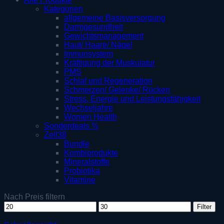
Kategorien
allgemeine Basisversorgung
Darmgesundheit
Gewichtsmanagement
Haut/ Haare/ Nägel
Immunsystem
Kräftigung der Muskulatur
PMS
Schlaf und Regeneration
Schmerzen/ Gelenke/ Rücken
Stress, Energie und Leistungsfähigkeit
Wechseljahre
Women Health
Sonderdeals %
Zell38
Bundle
Kombiprodukte
Mineralstoffe
Probiotika
Vitamine
Nach Preis filtern
Min.
Max.
Filter
Preis
Preis