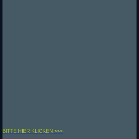
GesundeZelle24 - VERSPRECHEN
Kein Mindestbestellwert
Sichere Bezahlung mit SSL-Verschlüsselung
6,95 € Verpackung &Versandkosten
Versand kostenfrei ab 50 € (DE)
PARTNERPROGRAMM
Unser Partnerprogramm
Hier kannst du dich zu unserem Partnerprogramm anmelden
BIT
TE HIER KLICKEN >>>