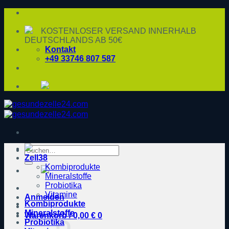
Zum
Inhalt
springen
KOSTENLOSER VERSAND INNERHALB
DEUTSCHLANDS AB 50€
Kontakt
+49 33746 807 587
Suche
Zell38
nach:
Kombiprodukte
Mineralstoffe
Probiotika
Vitamine
Anmelden
Kombiprodukte
Mineralstoffe
Warenkorb /
0,00
€
0
Probiotika