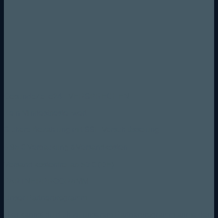
GesundeZelle24 - VERSPRECHEN
Kein Mindestbestellwert
Sichere Bezahlung mit SSL-Verschlüsselung
6,95 € Verpackung &Versandkosten
Versand kostenfrei ab 50 € (DE)
PARTNERPROGRAMM
Unser Partnerprogramm
Hier kannst du dich zu unserem Partnerprogramm anmelden