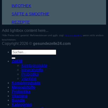
INFOTHEK
SÄFTE & SMOOTHIE
REZEPTE
Add lightbox content here...
*Alle Preise inkl. gesetzl. Mehrwertsteuer und ggfs. zzgl.
Versandkosten
, wenn nicht anders
beschrieben.
Copyright 2026 ©
gesundezelle24.com
Suche
nach:
Zell38
Kombiprodukte
Mineralstoffe
Probiotika
Vitamine
Kombiprodukte
Mineralstoffe
Probiotika
Vitamine
Bundle
Kategorien