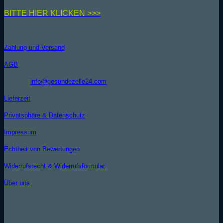
BIT
TE HIER KLICKEN >>>
INFORMATIONEN
Zahlung und Versand
AGB
Kontakt (
info@gesundezelle24.com
)
Lieferzeit
Privatsphäre & Datenschutz
Impressum
Echtheit von Bewertungen
Widerrufsrecht & Widerrufsformular
Über uns
WISSENSDATENBANK
MEHR GESUNDHEIT - MEHR VITALITÄT