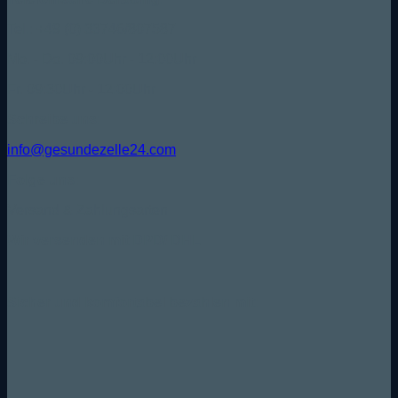
Tel.: +49 (0) 33746/807587
Mo. - Do. 09:00Uhr - 12:00Uhr
Fr. 09:30Uhr - 12:00Uhr
Schreibe uns:
info@gesundezelle24.com
Folge uns:
Versand & Zahlungsarten
Wir versenden mit DPD/ DHL
Sicher und komfortabel bezahlen mit: