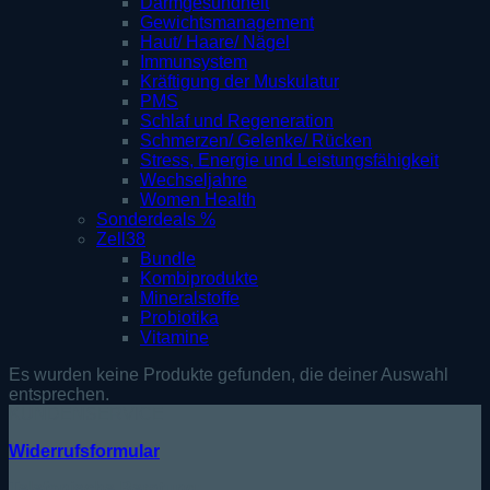
Darmgesundheit
Gewichtsmanagement
Haut/ Haare/ Nägel
Immunsystem
Kräftigung der Muskulatur
PMS
Schlaf und Regeneration
Schmerzen/ Gelenke/ Rücken
Stress, Energie und Leistungsfähigkeit
Wechseljahre
Women Health
Sonderdeals %
Zell38
Bundle
Kombiprodukte
Mineralstoffe
Probiotika
Vitamine
Es wurden keine Produkte gefunden, die deiner Auswahl
entsprechen.
KUNDENSERVICE
Widerrufsformular
Telefonische Beratung: