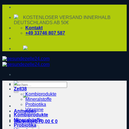
Zum
Inhalt
springen
KOSTENLOSER VERSAND INNERHALB
DEUTSCHLANDS AB 50€
Kontakt
+49 33746 807 587
Suche
Zell38
nach:
Kombiprodukte
Mineralstoffe
Probiotika
Vitamine
Anmelden
Kombiprodukte
Mineralstoffe
Warenkorb /
0,00
€
0
Probiotika