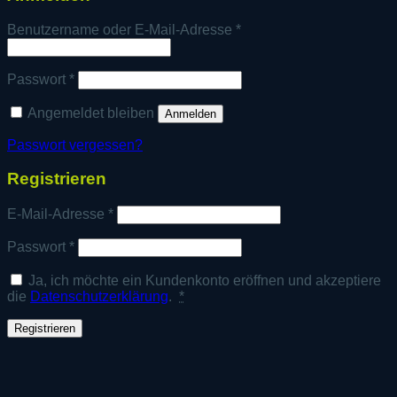
Erforderlich
Benutzername oder E-Mail-Adresse
*
Erforderlich
Passwort
*
Angemeldet bleiben
Anmelden
Passwort vergessen?
Registrieren
Erforderlich
E-Mail-Adresse
*
Erforderlich
Passwort
*
Ja, ich möchte ein Kundenkonto eröffnen und akzeptiere
die
Datenschutzerklärung
.
*
Registrieren