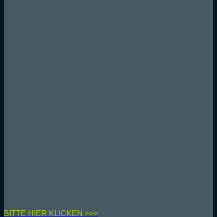
GesundeZelle24 - VERSPRECHEN
Kein Mindestbestellwert
Sichere Bezahlung mit SSL-Verschlüsselung
6,95 € Verpackung &Versandkosten
Versand kostenfrei ab 50 € (DE)
PARTNERPROGRAMM
Unser Partnerprogramm
Hier kannst du dich zu unserem Partnerprogramm anmelden
BIT
TE HIER KLICKEN >>>