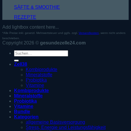
SÄFTE & SMOOTHIE
REZEPTE
Add lightbox content here...
*Alle Preise inkl. gesetzl. Mehrwertsteuer und ggfs. zzgl.
Versandkosten
, wenn nicht anders
beschrieben.
Copyright 2026 ©
gesundezelle24.com
Suche
nach:
Zell38
Kombiprodukte
Mineralstoffe
Probiotika
Vitamine
Kombiprodukte
Mineralstoffe
Probiotika
Vitamine
Bundle
Kategorien
allgemeine Basisversorgung
Stress, Energie und Leistungsfähigkeit