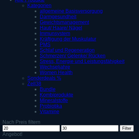
Kategorien
allgemeine Basisversorgung
Darmgesundheit
Gewichtsmanagement
Haut/ Haare/ Nägel
Immunsystem
Kräftigung der Muskulatur
PMS
Schlaf und Regeneration
Schmerzen/ Gelenke/ Rücken
Stress, Energie und Leistungsfähigkeit
Wechseljahre
Women Health
Sonderdeals %
Zell38
Bundle
Kombiprodukte
Mineralstoffe
Probiotika
Vitamine
Nach Preis filtern
Min.
Max.
Filter
Preis
Preis
Angebot!