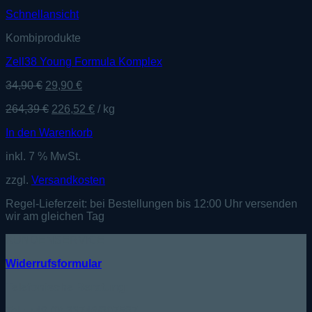
Schnellansicht
Kombiprodukte
Zell38 Young Formula Komplex
Ursprünglicher
Aktueller
34,90
€
29,90
€
Preis
Preis
264,39
€
226,52
€
/
kg
war:
ist:
34,90 €
29,90 €.
In den Warenkorb
inkl. 7 % MwSt.
zzgl.
Versandkosten
Regel-Lieferzeit:
bei Bestellungen bis 12:00 Uhr versenden
wir am gleichen Tag
KUNDENSERVICE
Widerrufsformular
Telefonische Beratung:
Tel.: +49 (0) 33746/807587