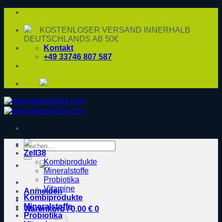
Zum
Inhalt
springen
KOSTENLOSER VERSAND INNERHALB
DEUTSCHLANDS AB 50€
Kontakt
+49 33746 807 587
Suche
Zell38
nach:
Kombiprodukte
Mineralstoffe
Probiotika
Vitamine
Anmelden
Kombiprodukte
Mineralstoffe
Warenkorb /
0,00
€
0
Probiotika