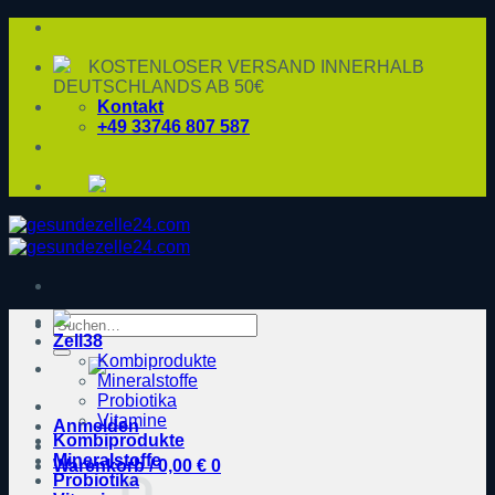
Zum
Inhalt
springen
KOSTENLOSER VERSAND INNERHALB
DEUTSCHLANDS AB 50€
Kontakt
+49 33746 807 587
Suche
Zell38
nach:
Kombiprodukte
Mineralstoffe
Probiotika
Vitamine
Anmelden
Kombiprodukte
Mineralstoffe
Warenkorb /
0,00
€
0
Probiotika