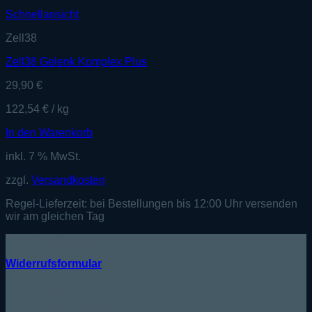
Schnellansicht
Zell38
Zell38 Gelenk Komplex Plus
29,90
€
122,54
€
/
kg
In den Warenkorb
inkl. 7 % MwSt.
zzgl.
Versandkosten
Regel-Lieferzeit:
bei Bestellungen bis 12:00 Uhr versenden
wir am gleichen Tag
KUNDENSERVICE
Widerrufsformular
Telefonische Beratung:
Tel.: +49 (0) 33746/807587