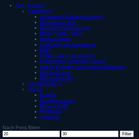
Alle Produkte
Kategorien
allgemeine Basisversorgung
Darmgesundheit
Gewichtsmanagement
Haut/ Haare/ Nägel
Immunsystem
Kräftigung der Muskulatur
PMS
Schlaf und Regeneration
Schmerzen/ Gelenke/ Rücken
Stress, Energie und Leistungsfähigkeit
Wechseljahre
Women Health
Sonderdeals %
Zell38
Bundle
Kombiprodukte
Mineralstoffe
Probiotika
Vitamine
Nach Preis filtern
Min.
Max.
Filter
Preis
Preis