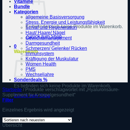
Vitamine
Bundle
Kategorien
allgemeine Basisversorgung
Stress, Energie und Leistungsfähigkeit
Es befinden sich keine Produkte im Warenkorb.
Schlaf und Regeneration
Haut/ Haare/ Nägel
Zurück zum Shop
Gewichtsmanagement
Darmgesundheit
0
Schmerzen/ Gelenke/ Rücken
Warenkorb
Immunsystem
Kräftigung der Muskulatur
Women Health
PMS
Wechseljahre
Sonderdeals %
Es befinden sich keine Produkte im Warenkorb.
Startseite
/
Produkte verschlagwortet mit „Hyaluronsäure-
Supplement für Knorpelgesundheit“
Zurück zum Shop
Filter
Einzelnes Ergebnis wird angezeigt
Übersicht