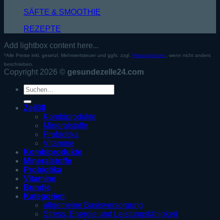
SÄFTE & SMOOTHIE
REZEPTE
Add lightbox content here...
*Alle Preise inkl. gesetzl. Mehrwertsteuer und ggfs. zzgl.
Versandkosten
, wenn nicht anders
beschrieben.
Copyright 2026 ©
gesundezelle24.com
Suche
nach:
Zell38
Kombiprodukte
Mineralstoffe
Probiotika
Vitamine
Kombiprodukte
Mineralstoffe
Probiotika
Vitamine
Bundle
Kategorien
allgemeine Basisversorgung
Stress, Energie und Leistungsfähigkeit