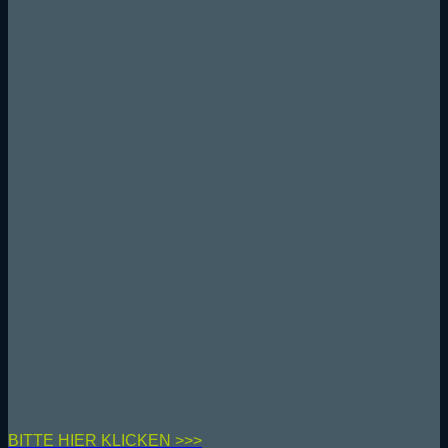
GesundeZelle24 - VERSPRECHEN
Kein Mindestbestellwert
Sichere Bezahlung mit SSL-Verschlüsselung
6,95 € Verpackung &Versandkosten
Versand kostenfrei ab 50 € (DE)
PARTNERPROGRAMM
Unser Partnerprogramm
Hier kannst du dich zu unserem Partnerprogramm anmelden
BIT
TE HIER KLICKEN >>>