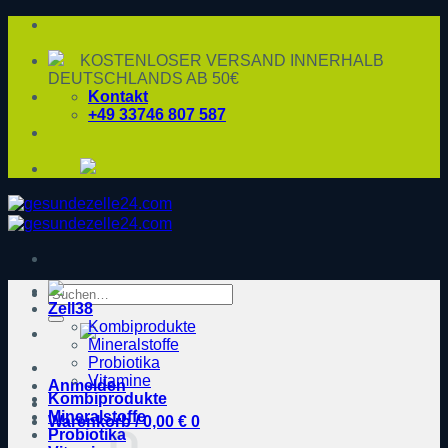
Zum
Inhalt
springen
KOSTENLOSER VERSAND INNERHALB
DEUTSCHLANDS AB 50€
Kontakt
+49 33746 807 587
Suche
Zell38
nach:
Kombiprodukte
Mineralstoffe
Probiotika
Vitamine
Anmelden
Kombiprodukte
Mineralstoffe
Warenkorb /
0,00
€
0
Probiotika