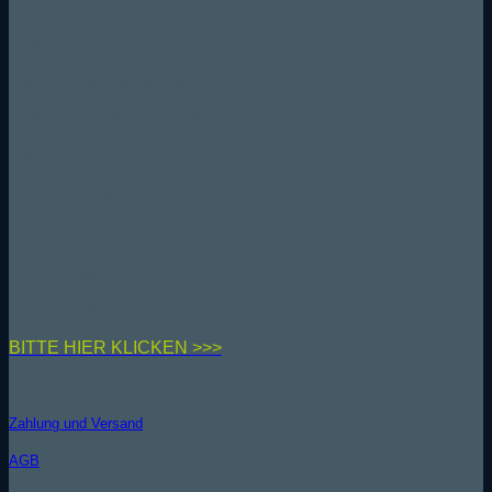
GesundeZelle24 - VERSPRECHEN
Kein Mindestbestellwert
Sichere Bezahlung mit SSL-Verschlüsselung
6,95 € Verpackung &Versandkosten
Versand kostenfrei ab 50 € (DE)
PARTNERPROGRAMM
Unser Partnerprogramm
Hier kannst du dich zu unserem Partnerprogramm anmelden
BIT
TE HIER KLICKEN >>>
INFORMATIONEN
Zahlung und Versand
AGB