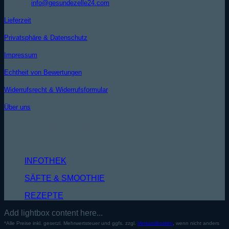
Kontakt (
info@gesundezelle24.com
)
Lieferzeit
Privatsphäre & Datenschutz
Impressum
Echtheit von Bewertungen
Widerrufsrecht & Widerrufsformular
Über uns
WISSENSDATENBANK
MEHR GESUNDHEIT - MEHR VITALITÄT
INFOTHEK
SÄFTE & SMOOTHIE
REZEPTE
Add lightbox content here...
*Alle Preise inkl. gesetzl. Mehrwertsteuer und ggfs. zzgl.
Versandkosten
, wenn nicht anders