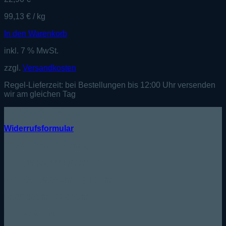
99,13
€
/
kg
In den Warenkorb
inkl. 7 % MwSt.
zzgl.
Versandkosten
Regel-Lieferzeit:
bei Bestellungen bis 12:00 Uhr versenden
wir am gleichen Tag
KUNDENSERVICE
Widerrufsformular
Telefonische Beratung:
Tel.: +49 (0) 33746/807587
Mo. - Do. 09:00Uhr - 12:00Uhr
Fr. 09:30Uhr - 12:00Uhr
Schreibe uns: