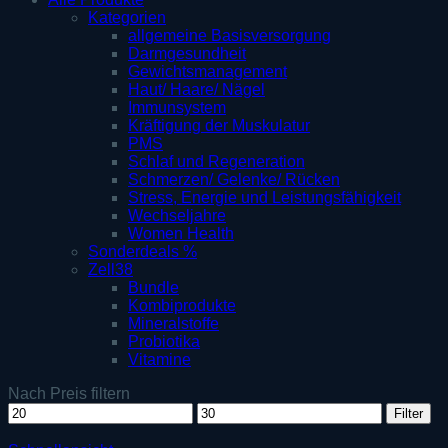
Kategorien
allgemeine Basisversorgung
Darmgesundheit
Gewichtsmanagement
Haut/ Haare/ Nägel
Immunsystem
Kräftigung der Muskulatur
PMS
Schlaf und Regeneration
Schmerzen/ Gelenke/ Rücken
Stress, Energie und Leistungsfähigkeit
Wechseljahre
Women Health
Sonderdeals %
Zell38
Bundle
Kombiprodukte
Mineralstoffe
Probiotika
Vitamine
Nach Preis filtern
Min.
Max.
Filter
Preis
Preis