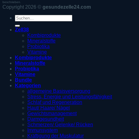
beschrieben.
Copyright 2026 ©
gesundezelle24.com
Suche
nach:
Zell38
Kombiprodukte
Mineralstoffe
Probiotika
Vitamine
Kombiprodukte
Mineralstoffe
Probiotika
Vitamine
Bundle
Kategorien
allgemeine Basisversorgung
Stress, Energie und Leistungsfähigkeit
Schlaf und Regeneration
Haut/ Haare/ Nägel
Gewichtsmanagement
Darmgesundheit
Schmerzen/ Gelenke/ Rücken
Immunsystem
Kräftigung der Muskulatur