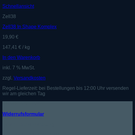
Schnellansicht
Zell38
Zell38 In Shape Komplex
19,90
€
147,41
€
/
kg
In den Warenkorb
inkl. 7 % MwSt.
zzgl.
Versandkosten
Regel-Lieferzeit:
bei Bestellungen bis 12:00 Uhr versenden
wir am gleichen Tag
KUNDENSERVICE
Widerrufsformular
Telefonische Beratung:
Tel.: +49 (0) 33746/807587