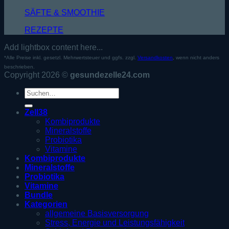
SÄFTE & SMOOTHIE
REZEPTE
Add lightbox content here...
*Alle Preise inkl. gesetzl. Mehrwertsteuer und ggfs. zzgl.
Versandkosten
, wenn nicht anders
beschrieben.
Copyright 2026 ©
gesundezelle24.com
Suche
nach:
Zell38
Kombiprodukte
Mineralstoffe
Probiotika
Vitamine
Kombiprodukte
Mineralstoffe
Probiotika
Vitamine
Bundle
Kategorien
allgemeine Basisversorgung
Stress, Energie und Leistungsfähigkeit