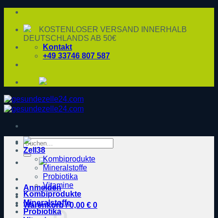
Zum
Inhalt
springen
KOSTENLOSER VERSAND INNERHALB
DEUTSCHLANDS AB 50€
Kontakt
+49 33746 807 587
Suche
Zell38
nach:
Kombiprodukte
Mineralstoffe
Probiotika
Vitamine
Anmelden
Kombiprodukte
Mineralstoffe
Warenkorb /
0,00
€
0
Probiotika