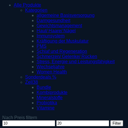
Alle Produkte
Kategorien
allgemeine Basisversorgung
Darmgesundheit
Gewichtsmanagement
Haut/ Haare/ Nägel
Immunsystem
Kräftigung der Muskulatur
PMS
Schlaf und Regeneration
Schmerzen/ Gelenke/ Rücken
Stress, Energie und Leistungsfähigkeit
Wechseljahre
Women Health
Sonderdeals %
Zell38
Bundle
Kombiprodukte
Mineralstoffe
Probiotika
Vitamine
Nach Preis filtern
Min.
Max.
Filter
Preis
Preis