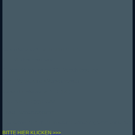
GesundeZelle24 - VERSPRECHEN
Kein Mindestbestellwert
Sichere Bezahlung mit SSL-Verschlüsselung
6,95 € Verpackung &Versandkosten
Versand kostenfrei ab 50 € (DE)
PARTNERPROGRAMM
Unser Partnerprogramm
Hier kannst du dich zu unserem Partnerprogramm anmelden
BIT
TE HIER KLICKEN >>>