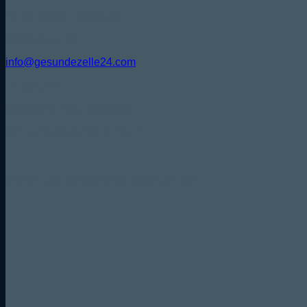
Fr. 09:30Uhr - 12:00Uhr
Schreibe uns:
info@gesundezelle24.com
Folge uns:
Versand & Zahlungsarten
Wir versenden mit DPD/ DHL
Sicher und komfortabel bezahlen mit: