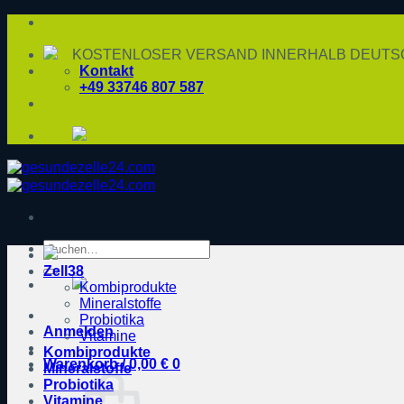
Zum
Inhalt
springen
KOSTENLOSER VERSAND INNERHALB DEUTSC
Kontakt
+49 33746 807 587
Suche
nach:
Zell38
Kombiprodukte
Mineralstoffe
Probiotika
Anmelden
Vitamine
Kombiprodukte
Warenkorb /
0,00
€
0
Mineralstoffe
Probiotika
Vitamine