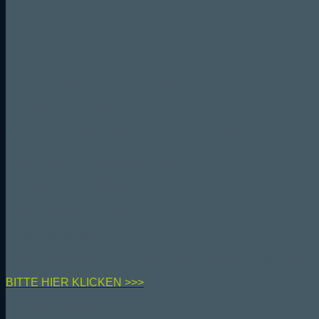
GesundeZelle24 - VERSPRECHEN
Kein Mindestbestellwert
Sichere Bezahlung mit SSL-Verschlüsselung
6,95 € Verpackung &Versandkosten
Versand kostenfrei ab 50 € (DE)
PARTNERPROGRAMM
Unser Partnerprogramm
Hier kannst du dich zu unserem Partnerprogramm anmelden
BIT
TE HIER KLICKEN >>>
INFORMATIONEN