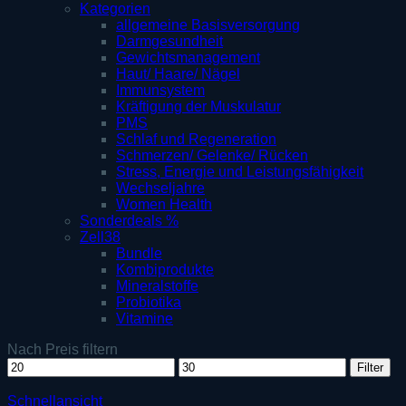
Kategorien
allgemeine Basisversorgung
Darmgesundheit
Gewichtsmanagement
Haut/ Haare/ Nägel
Immunsystem
Kräftigung der Muskulatur
PMS
Schlaf und Regeneration
Schmerzen/ Gelenke/ Rücken
Stress, Energie und Leistungsfähigkeit
Wechseljahre
Women Health
Sonderdeals %
Zell38
Bundle
Kombiprodukte
Mineralstoffe
Probiotika
Vitamine
Nach Preis filtern
Min.
Max.
Filter
Preis
Preis
Schnellansicht