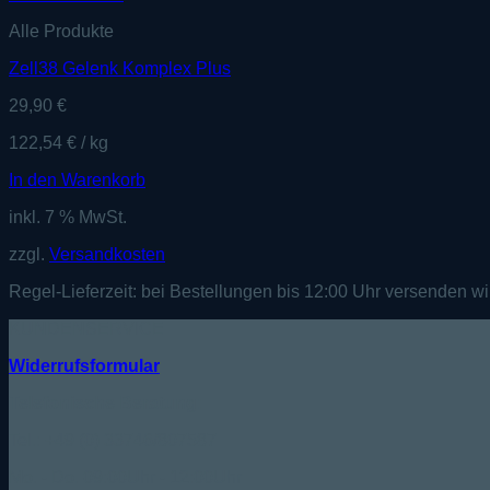
Alle Produkte
Zell38 Gelenk Komplex Plus
29,90
€
122,54
€
/
kg
In den Warenkorb
inkl. 7 % MwSt.
zzgl.
Versandkosten
Regel-Lieferzeit:
bei Bestellungen bis 12:00 Uhr versenden wi
KUNDENSERVICE
Widerrufsformular
Telefonische Beratung:
Tel.: +49 (0) 33746/807587
Mo. - Do. 09:00Uhr - 12:00Uhr