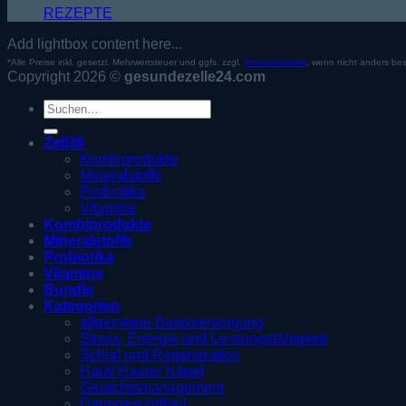
REZEPTE
Add lightbox content here...
*Alle Preise inkl. gesetzl. Mehrwertsteuer und ggfs. zzgl.
Versandkosten
, wenn nicht anders be
Copyright 2026 ©
gesundezelle24.com
Suche
nach:
Zell38
Kombiprodukte
Mineralstoffe
Probiotika
Vitamine
Kombiprodukte
Mineralstoffe
Probiotika
Vitamine
Bundle
Kategorien
allgemeine Basisversorgung
Stress, Energie und Leistungsfähigkeit
Schlaf und Regeneration
Haut/ Haare/ Nägel
Gewichtsmanagement
Darmgesundheit