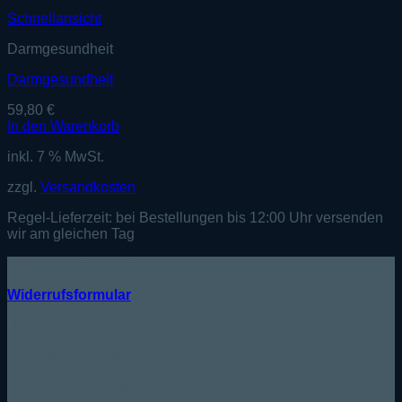
Schnellansicht
Darmgesundheit
Darmgesundheit
59,80
€
In den Warenkorb
inkl. 7 % MwSt.
zzgl.
Versandkosten
Regel-Lieferzeit:
bei Bestellungen bis 12:00 Uhr versenden
wir am gleichen Tag
KUNDENSERVICE
Widerrufsformular
Telefonische Beratung:
Tel.: +49 (0) 33746/807587
Mo. - Do. 09:00Uhr - 12:00Uhr