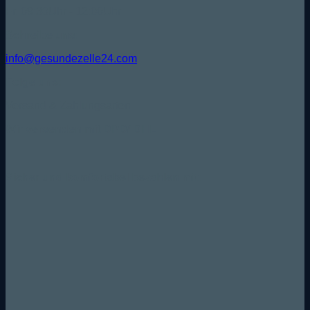
Fr. 09:30Uhr - 12:00Uhr
Schreibe uns:
info@gesundezelle24.com
Folge uns:
Versand & Zahlungsarten
Wir versenden mit DPD/ DHL
Sicher und komfortabel bezahlen mit: