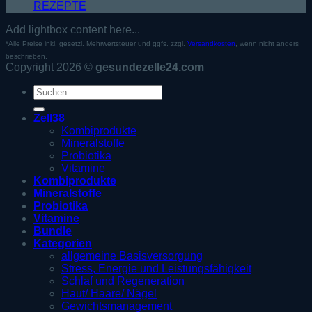
REZEPTE
Add lightbox content here...
*Alle Preise inkl. gesetzl. Mehrwertsteuer und ggfs. zzgl.
Versandkosten
, wenn nicht anders
beschrieben.
Copyright 2026 ©
gesundezelle24.com
Suche
nach:
Zell38
Kombiprodukte
Mineralstoffe
Probiotika
Vitamine
Kombiprodukte
Mineralstoffe
Probiotika
Vitamine
Bundle
Kategorien
allgemeine Basisversorgung
Stress, Energie und Leistungsfähigkeit
Schlaf und Regeneration
Haut/ Haare/ Nägel
Gewichtsmanagement