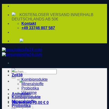
Zum
Inhalt
springen
KOSTENLOSER VERSAND INNERHALB
DEUTSCHLANDS AB 50€
Kontakt
+49 33746 807 587
Suche
Zell38
nach:
Kombiprodukte
Mineralstoffe
Probiotika
Vitamine
Anmelden
Kombiprodukte
Mineralstoffe
Warenkorb /
0,00
€
0
Probiotika