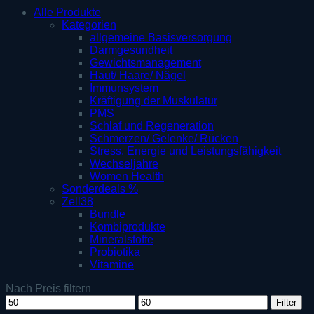
Alle Produkte
Kategorien
allgemeine Basisversorgung
Darmgesundheit
Gewichtsmanagement
Haut/ Haare/ Nägel
Immunsystem
Kräftigung der Muskulatur
PMS
Schlaf und Regeneration
Schmerzen/ Gelenke/ Rücken
Stress, Energie und Leistungsfähigkeit
Wechseljahre
Women Health
Sonderdeals %
Zell38
Bundle
Kombiprodukte
Mineralstoffe
Probiotika
Vitamine
Nach Preis filtern
Min.
Max.
Filter
Preis
Preis