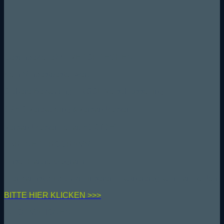
GesundeZelle24 - VERSPRECHEN
Kein Mindestbestellwert
Sichere Bezahlung mit SSL-Verschlüsselung
6,95 € Verpackung &Versandkosten
Versand kostenfrei ab 50 € (DE)
PARTNERPROGRAMM
Unser Partnerprogramm
Hier kannst du dich zu unserem Partnerprogramm anmelden
BIT
TE HIER KLICKEN >>>
INFORMATIONEN