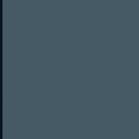
GesundeZelle24 - VERSPRECHEN
Kein Mindestbestellwert
Sichere Bezahlung mit SSL-Verschlüsselung
6,95 € Verpackung &Versandkosten
Versand kostenfrei ab 50 € (DE)