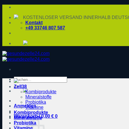
Zum
Inhalt
springen
KOSTENLOSER VERSAND INNERHALB DEUTSC
Kontakt
+49 33746 807 587
Suche
nach:
Zell38
Kombiprodukte
Mineralstoffe
Probiotika
Anmelden
Vitamine
Kombiprodukte
Warenkorb /
0,00
€
0
Mineralstoffe
Probiotika
Vitamine