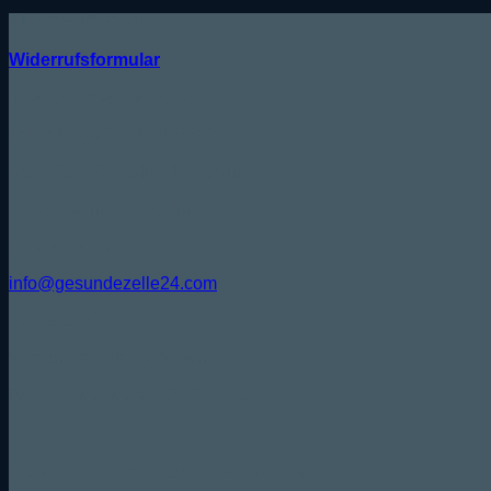
KUNDENSERVICE
Widerrufsformular
Telefonische Beratung:
Tel.: +49 (0) 33746/807587
Mo. - Do. 09:00Uhr - 12:00Uhr
Fr. 09:30Uhr - 12:00Uhr
Schreibe uns:
info@gesundezelle24.com
Folge uns:
Versand & Zahlungsarten
Wir versenden mit DPD/ DHL
Sicher und komfortabel bezahlen mit: