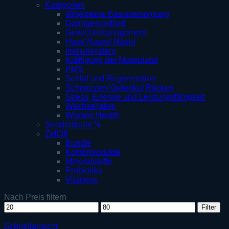
Kategorien
allgemeine Basisversorgung
Darmgesundheit
Gewichtsmanagement
Haut/ Haare/ Nägel
Immunsystem
Kräftigung der Muskulatur
PMS
Schlaf und Regeneration
Schmerzen/ Gelenke/ Rücken
Stress, Energie und Leistungsfähigkeit
Wechseljahre
Women Health
Sonderdeals %
Zell38
Bundle
Kombiprodukte
Mineralstoffe
Probiotika
Vitamine
Nach Preis filtern
Min.
Max.
Filter
Preis
Preis
Schnellansicht