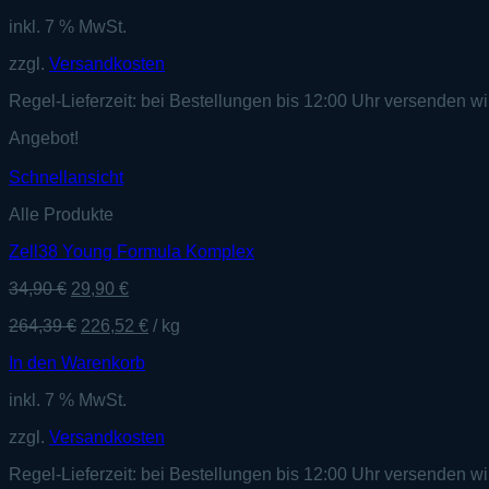
inkl. 7 % MwSt.
zzgl.
Versandkosten
Regel-Lieferzeit:
bei Bestellungen bis 12:00 Uhr versenden wi
Angebot!
Schnellansicht
Alle Produkte
Zell38 Young Formula Komplex
Ursprünglicher
Aktueller
34,90
€
29,90
€
Preis
Preis
264,39
€
226,52
€
/
kg
war:
ist:
34,90 €
29,90 €.
In den Warenkorb
inkl. 7 % MwSt.
zzgl.
Versandkosten
Regel-Lieferzeit:
bei Bestellungen bis 12:00 Uhr versenden wi