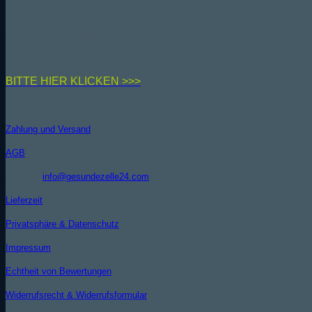
PARTNERPROGRAMM
Unser Partnerprogramm
Hier kannst du dich zu unserem Partnerprogramm anmelden
BIT
TE HIER KLICKEN >>>
INFORMATIONEN
Zahlung und Versand
AGB
Kontakt (
info@gesundezelle24.com
)
Lieferzeit
Privatsphäre & Datenschutz
Impressum
Echtheit von Bewertungen
Widerrufsrecht & Widerrufsformular