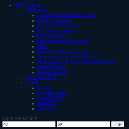
Alle Produkte
Kategorien
allgemeine Basisversorgung
Darmgesundheit
Gewichtsmanagement
Haut/ Haare/ Nägel
Immunsystem
Kräftigung der Muskulatur
PMS
Schlaf und Regeneration
Schmerzen/ Gelenke/ Rücken
Stress, Energie und Leistungsfähigkeit
Wechseljahre
Women Health
Sonderdeals %
Zell38
Bundle
Kombiprodukte
Mineralstoffe
Probiotika
Vitamine
Nach Preis filtern
Min.
Max.
Filter
Preis
Preis