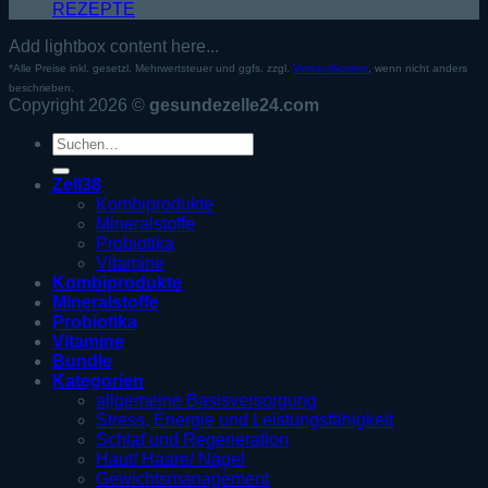
REZEPTE
Add lightbox content here...
*Alle Preise inkl. gesetzl. Mehrwertsteuer und ggfs. zzgl.
Versandkosten
, wenn nicht anders
beschrieben.
Copyright 2026 ©
gesundezelle24.com
Suche
nach:
Zell38
Kombiprodukte
Mineralstoffe
Probiotika
Vitamine
Kombiprodukte
Mineralstoffe
Probiotika
Vitamine
Bundle
Kategorien
allgemeine Basisversorgung
Stress, Energie und Leistungsfähigkeit
Schlaf und Regeneration
Haut/ Haare/ Nägel
Gewichtsmanagement