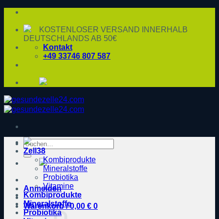
Zum
Inhalt
springen
KOSTENLOSER VERSAND INNERHALB
DEUTSCHLANDS AB 50€
Kontakt
+49 33746 807 587
Suche
Zell38
nach:
Kombiprodukte
Mineralstoffe
Probiotika
Vitamine
Anmelden
Kombiprodukte
Mineralstoffe
Warenkorb /
0,00
€
0
Probiotika