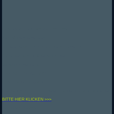
GesundeZelle24 - VERSPRECHEN
Kein Mindestbestellwert
Sichere Bezahlung mit SSL-Verschlüsselung
6,95 € Verpackung &Versandkosten
Versand kostenfrei ab 50 € (DE)
PARTNERPROGRAMM
Unser Partnerprogramm
Hier kannst du dich zu unserem Partnerprogramm anmelden
BIT
TE HIER KLICKEN >>>
INFORMATIONEN