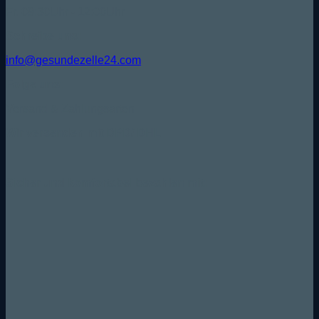
Fr. 09:30Uhr - 12:00Uhr
Schreibe uns:
info@gesundezelle24.com
Folge uns:
Versand & Zahlungsarten
Wir versenden mit DPD/ DHL
Sicher und komfortabel bezahlen mit: