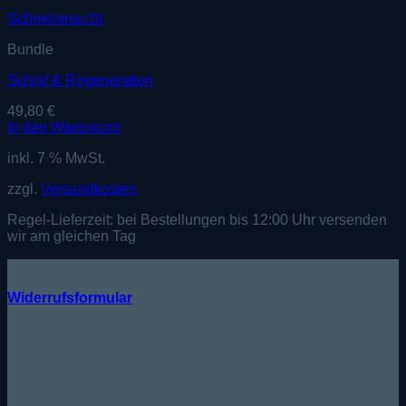
Schnellansicht
Bundle
Schlaf & Regeneration
49,80
€
In den Warenkorb
inkl. 7 % MwSt.
zzgl.
Versandkosten
Regel-Lieferzeit:
bei Bestellungen bis 12:00 Uhr versenden
wir am gleichen Tag
KUNDENSERVICE
Widerrufsformular
Telefonische Beratung:
Tel.: +49 (0) 33746/807587
Mo. - Do. 09:00Uhr - 12:00Uhr