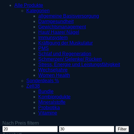
Alle Produkte
Kategorien
allgemeine Basisversorgung
Darmgesundheit
Gewichtsmanagement
Haut/ Haare/ Nägel
Immunsystem
Kräftigung der Muskulatur
PMS
Schlaf und Regeneration
Schmerzen/ Gelenke/ Rücken
Stress, Energie und Leistungsfähigkeit
Wechseljahre
Women Health
Sonderdeals %
Zell38
Bundle
Kombiprodukte
Mineralstoffe
Probiotika
Vitamine
Nach Preis filtern
Min.
Max.
Filter
Preis
Preis