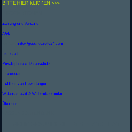
BIT
TE HIER KLICKEN >>>
INFORMATIONEN
Zahlung und Versand
AGB
Kontakt (
info@gesundezelle24.com
)
Lieferzeit
Privatsphäre & Datenschutz
Impressum
Echtheit von Bewertungen
Widerrufsrecht & Widerrufsformular
Über uns
WISSENSDATENBANK
MEHR GESUNDHEIT - MEHR VITALITÄT