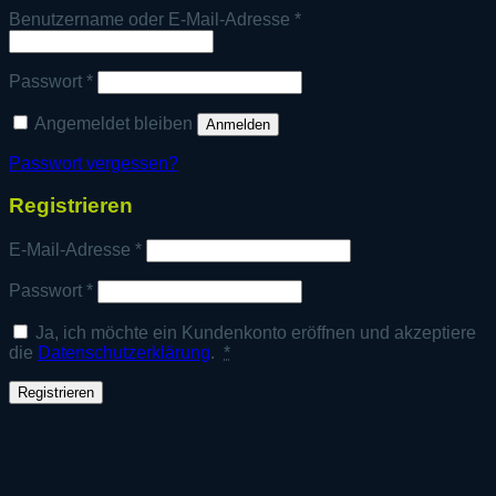
Erforderlich
Benutzername oder E-Mail-Adresse
*
Erforderlich
Passwort
*
Angemeldet bleiben
Anmelden
Passwort vergessen?
Registrieren
Erforderlich
E-Mail-Adresse
*
Erforderlich
Passwort
*
Ja, ich möchte ein Kundenkonto eröffnen und akzeptiere
die
Datenschutzerklärung
.
*
Registrieren