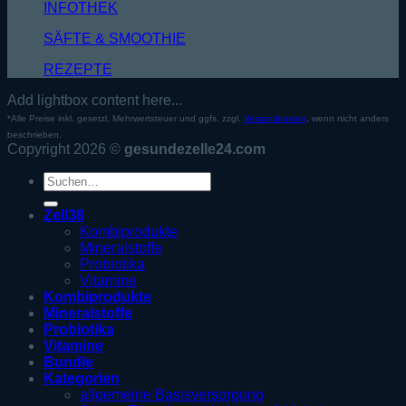
INFOTHEK
SÄFTE & SMOOTHIE
REZEPTE
Add lightbox content here...
*Alle Preise inkl. gesetzl. Mehrwertsteuer und ggfs. zzgl.
Versandkosten
, wenn nicht anders
beschrieben.
Copyright 2026 ©
gesundezelle24.com
Suche
nach:
Zell38
Kombiprodukte
Mineralstoffe
Probiotika
Vitamine
Kombiprodukte
Mineralstoffe
Probiotika
Vitamine
Bundle
Kategorien
allgemeine Basisversorgung