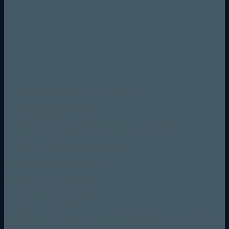
GesundeZelle24 - VERSPRECHEN
Kein Mindestbestellwert
Sichere Bezahlung mit SSL-Verschlüsselung
6,95 € Verpackung &Versandkosten
Versand kostenfrei ab 50 € (DE)
PARTNERPROGRAMM
Unser Partnerprogramm
Hier kannst du dich zu unserem Partnerprogramm anmelden