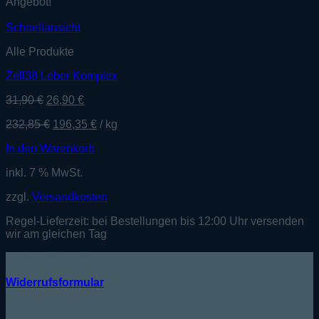
Angebot!
Schnellansicht
Alle Produkte
Zell38 Leber Komplex
Ursprünglicher
Aktueller
31,90
€
26,90
€
Preis
Preis
232,85
€
196,35
€
/
kg
war:
ist:
31,90 €
26,90 €.
In den Warenkorb
inkl. 7 % MwSt.
zzgl.
Versandkosten
Regel-Lieferzeit:
bei Bestellungen bis 12:00 Uhr versenden
wir am gleichen Tag
KUNDENSERVICE
Widerrufsformular
Telefonische Beratung: