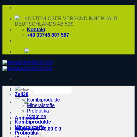
Zum
Inhalt
springen
KOSTENLOSER VERSAND INNERHALB
DEUTSCHLANDS AB 50€
Kontakt
+49 33746 807 587
Suche
Zell38
nach:
Kombiprodukte
Mineralstoffe
Probiotika
Vitamine
Anmelden
Kombiprodukte
Mineralstoffe
Warenkorb /
0,00
€
0
Probiotika