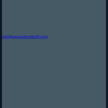
Tel.: +49 (0) 33746/807587
Mo. - Do. 09:00Uhr - 12:00Uhr
Fr. 09:30Uhr - 12:00Uhr
Schreibe uns:
info@gesundezelle24.com
Folge uns:
Versand & Zahlungsarten
Wir versenden mit DPD/ DHL
Sicher und komfortabel bezahlen mit: