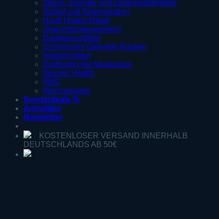
Stress, Energie und Leistungsfähigkeit
Schlaf und Regeneration
Haut/ Haare/ Nägel
Gewichtsmanagement
Darmgesundheit
Schmerzen/ Gelenke/ Rücken
Immunsystem
Kräftigung der Muskulatur
Women Health
PMS
Wechseljahre
Sonderdeals %
Anmelden
Newsletter
KOSTENLOSER VERSAND INNERHALB
DEUTSCHLANDS AB 50€